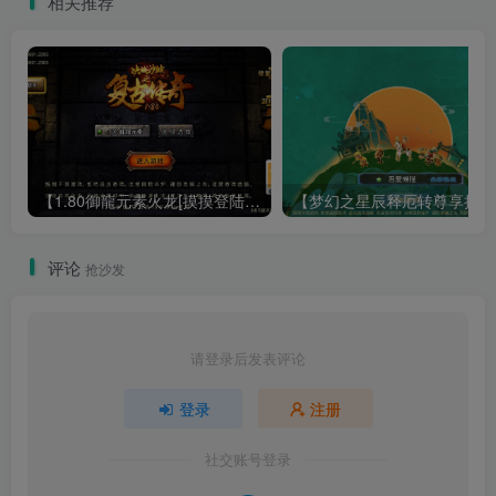
相关推荐
【1.80御龍元素火龙[摸摸登陆器]】战神引擎WIN服务端+GM工具+充值后台+双端+架设教程
【梦幻
评论
抢沙发
请登录后发表评论
登录
注册
社交账号登录