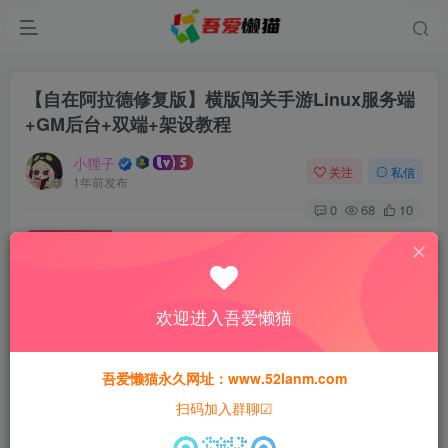
【自在阿拉德修复版】横版闯关手游Linux服务端
+GM后台+双端+架设教程
小狸子
关注
私信
1年前发布
0
68
10
付费资源
【自在阿拉德修复版】横版闯关手游Linux服务端+GM后台+双端+架设教程
此内容为付费资源，请付费后查看
欢迎进入吾爱懒猫
30
猫粮
吾爱懒猫永久网址：www.52lanm.com
15
免费
黄金会员
猫粮
钻石会员
扫码加入群聊☑
登录购买