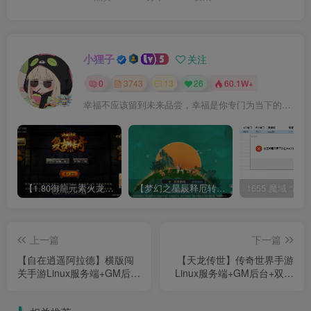
小狸子
关注
0
3743
13
26
60.1W+
幸福不应该留到未来品尝，幸福是你专门为当下的自己所准备的
【1.80御龍元素火龙[摸摸登陆器]】战神引擎WIN服务端+GM工具+充值后台+双端+架设教程
【梦幻之星辰释厄转尊享挂机版】MT3换皮梦幻西游Linux服务端+GM后台+双端+源码+架设教程
上一篇
下一篇
【自在逍遥阿拉德】横版闯
【天龙传世】传奇世界手游
关手游Linux服务端+GM后台
Linux服务端+GM后台+双端
+双端+架设教程
+架设教程