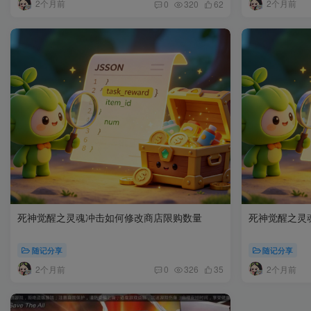
2个月前
2个月前
0
320
62
死神觉醒之灵魂冲击如何修改商店限购数量
死神觉醒之灵
随记分享
随记分享
2个月前
2个月前
0
326
35