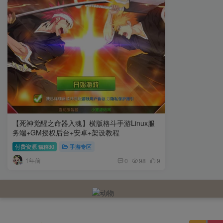
【死神觉醒之命器入魂】横版格斗手游Linux服
务端+GM授权后台+安卓+架设教程
付费资源
30
手游专区
猫粮
1年前
0
98
9