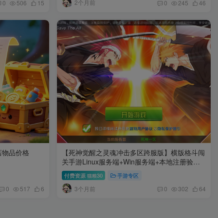
2个月前
0
506
15
0
245
46
店物品价格
【死神觉醒之灵魂冲击多区跨服版】横版格斗闯
关手游Linux服务端+Win服务端+本地注册验证
+管理后台+GM授权后台+安卓+架设教程
付费资源
30
手游专区
猫粮
3个月前
0
517
6
0
302
64