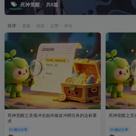
死神觉醒
共9篇
排序
更新
浏览
点赞
评论
死神觉醒之灵魂冲击如何修改冲榜任务的达标要
死神觉醒之灵
求
随记分享
随记分享