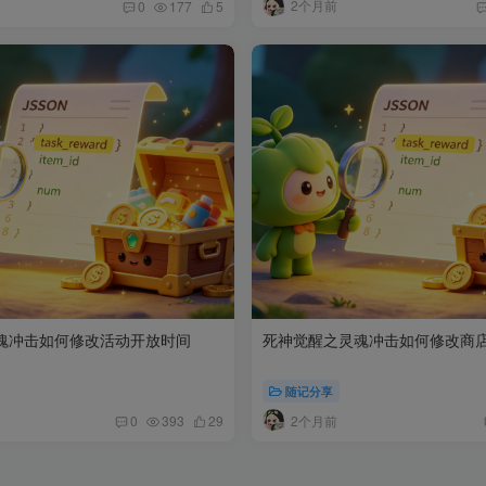
2个月前
0
177
5
魂冲击如何修改活动开放时间
死神觉醒之灵魂冲击如何修改商
随记分享
2个月前
0
393
29