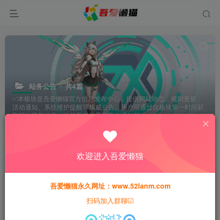
站务公告
共4篇
✅本板块是吾爱懒猫官方信息发布中心，提供网站动态、规则更新、
活动通知、系统维护提醒等权威公告。用户可通过此板块第一时间获
取网站最新信息、功能升级及重要事件通知等。
分类
手游专区
端游专区
页游专区
寄售资源
欢迎进入吾爱懒猫
排序
更新
浏览
点赞
评论
吾爱懒猫永久网址：www.52lanm.com
扫码加入群聊☑