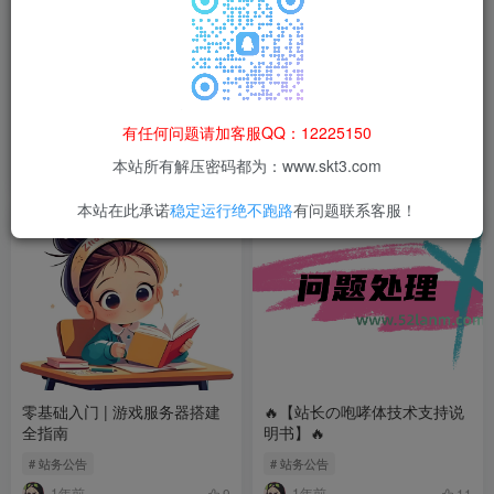
‌吾爱懒猫会员权益指南‌ 🌟🐾
小白速成：3分钟搞懂服务器
选购与端口配置
有任何问题请加客服QQ：12225150
# 会员
# 服务器
本站所有解压密码都为：www.skt3.com
1年前
1年前
9
7
本站在此承诺
稳定运行绝不跑路
有问题联系客服！
零基础入门 | 游戏服务器搭建
🔥【站长の咆哮体技术支持说
全指南
明书】🔥
# 站务公告
# 站务公告
1年前
1年前
9
11