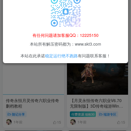
【月灵永恒传奇六职业V4.31
【月灵永恒传奇六职业V6.75
完整版】3D传奇端游Win服务
无限制版风云版】3D传奇端游
端+修改工具+修改教程+GM工
Win服务端+GM工具+PC客户
付费资源
30
端游专区
付费资源
30
端游专区
猫粮
猫粮
具+PC客户端+架设教程
端+架设教程
有任何问题请加客服QQ：12225150
1年前
1年前
14
11
本站所有解压密码都为：www.skt3.com
本站在此承诺
稳定运行绝不跑路
有问题联系客服！
传奇永恒月灵传奇六职业传奇
【月灵永恒传奇六职业V6.70
删档教程
无限制版】3D传奇端游Win服
务端+GM工具+PC客户端+架
随记分享
付费资源
30
端游专区
猫粮
设教程
1年前
1年前
15
15