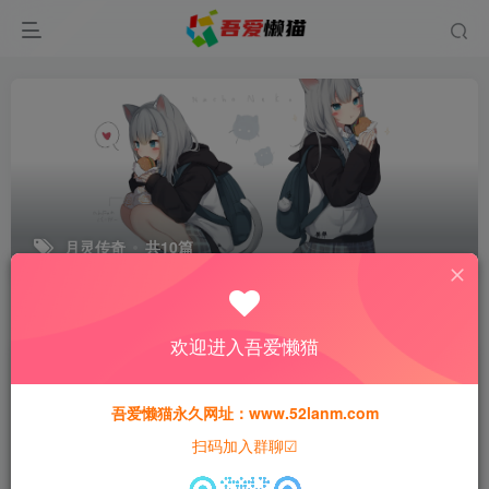
月灵传奇
共10篇
排序
更新
浏览
点赞
评论
欢迎进入吾爱懒猫
吾爱懒猫永久网址：www.52lanm.com
扫码加入群聊☑