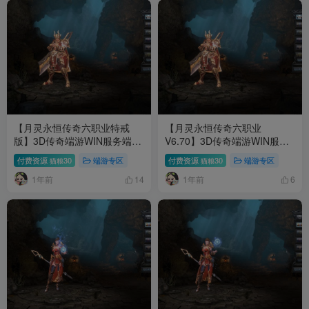
【月灵永恒传奇六职业特戒
【月灵永恒传奇六职业
版】3D传奇端游WIN服务端
V6.70】3D传奇端游WIN服务
+GM工具+PC客户端+架设教
端+GM工具+PC客户端+架设
付费资源
30
端游专区
付费资源
30
端游专区
猫粮
猫粮
程
教程
1年前
1年前
14
6