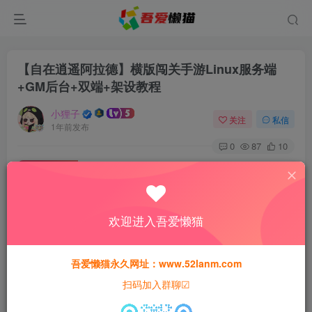
【自在逍遥阿拉德】横版闯关手游Linux服务端
+GM后台+双端+架设教程
小狸子
关注
私信
1年前发布
0
87
10
付费资源
【自在逍遥阿拉德】横版闯关手游Linux服务端+GM后台+双端+架设教程
此内容为付费资源，请付费后查看
欢迎进入吾爱懒猫
30
猫粮
吾爱懒猫永久网址：www.52lanm.com
15
免费
黄金会员
猫粮
钻石会员
扫码加入群聊☑
登录购买