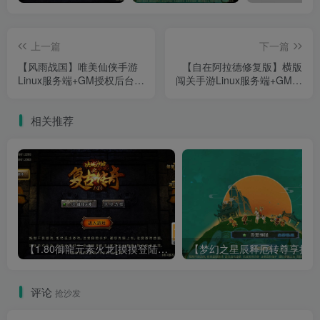
上一篇
下一篇
【风雨战国】唯美仙侠手游
【自在阿拉德修复版】横版
Linux服务端+GM授权后台
闯关手游Linux服务端+GM后
+双端+架设教程
台+双端+架设教程
相关推荐
【1.80御龍元素火龙[摸摸登陆器]】战神引擎WIN服务端+GM工具+充值后台+双端+架设教程
【梦幻
评论
抢沙发