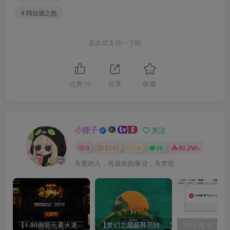
# 阿拉德之怒
喜欢就支持一下吧
点赞
10
分享
收藏
小狸子
关注
0
3743
13
26
60.2W+
有爱的人，有喜欢的事业，有梦想
【1.80御龍元素火龙[摸摸登陆器]】战神引擎WIN服务端+GM工具+充值后台+双端+架设教程
【梦幻之星辰释厄转尊享挂机版】MT3换皮梦幻西游Linux服务端+GM后台+双端+源码+架设教程