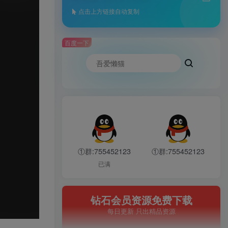
点击上方链接自动复制
百度一下
①群:755452123
①群:755452123
已满
钻石会员资源免费下载
每日更新 只出精品资源