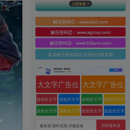
立即查看
解压密码①：www.skt3.com
解压密码②：www.agmsy.com
解压密码③：www.52lanm.com
具体解压密码请在压缩包注释查看
大文字广告位
大文字广告位
超低价文字
超低价文字
超低价文字
超低价文字
广告位
广告位
广告位
广告位
超低价文字
超低价文字
超低价文字
超低价文字
广告位
广告位
广告位
广告位
特价服务器
服务器·限时优惠·开服必备