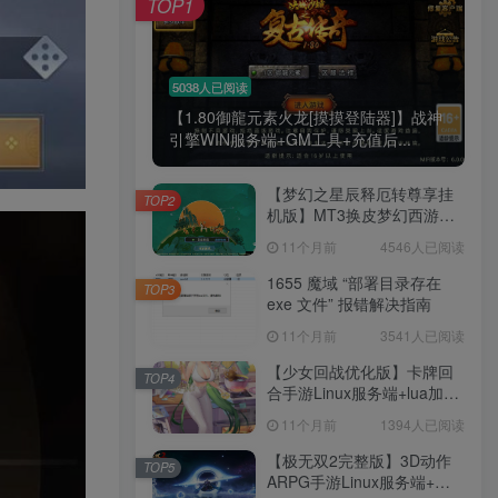
TOP1
腿也不痛了！
腰也不酸了！
5038人已阅读
【1.80御龍元素火龙[摸摸登陆器]】战神
工作也轻松了！
引擎WIN服务端+GM工具+充值后...
【梦幻之星辰释厄转尊享挂
TOP2
机版】MT3换皮梦幻西游
Linux服务端+GM后台+双端
11个月前
4546人已阅读
+源码+架设教程
1655 魔域 “部署目录存在
TOP3
exe 文件” 报错解决指南
11个月前
3541人已阅读
【少女回战优化版】卡牌回
TOP4
合手游Linux服务端+lua加解
密工具+GM管理后台+GM授
11个月前
1394人已阅读
权后台+安卓+架设教程
【极无双2完整版】3D动作
TOP5
ARPG手游Linux服务端+全