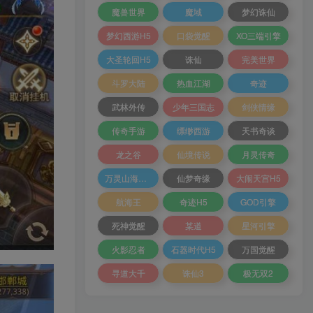
魔兽世界
魔域
梦幻诛仙
梦幻西游H5
口袋觉醒
XO三端引擎
大圣轮回H5
诛仙
完美世界
斗罗大陆
热血江湖
奇迹
武林外传
少年三国志
剑侠情缘
传奇手游
缥缈西游
天书奇谈
龙之谷
仙境传说
月灵传奇
万灵山海之境
仙梦奇缘
大闹天宫H5
航海王
奇迹H5
GOD引擎
死神觉醒
某道
星河引擎
火影忍者
石器时代H5
万国觉醒
寻道大千
诛仙3
极无双2