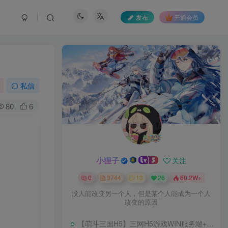
发布
开通会员
私信
80
6
小狸子
关注
0
3744
13
26
60.2W+
没人能改变另一个人，但是某个人能成为一个人
改变的原因
【萌斗三国H5】三网H5游戏WIN服务端+开服清档+GM后台+架设教程