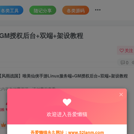
各类工具
随记分享
各类源码
+GM授权后台+双端+架设教程
关注
0
【风雨战国】唯美仙侠手游Linux服务端+GM授权后台+双端+架设教程
此内容为付费资源，请付费后查看
30
猫粮
欢迎进入吾爱懒猫
15
免费
黄金会员
猫粮
钻石会员
吾爱懒猫永久网址：www.52lanm.com