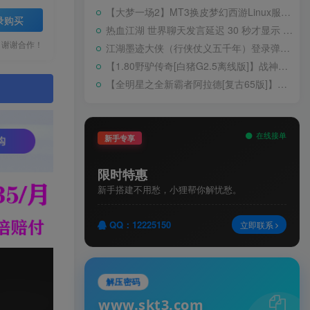
【大梦一场2】MT3换皮梦幻西游Linux服务端+GM后台+源码+双端+架设教程
录购买
热血江湖 世界聊天发言延迟 30 秒才显示 BUG 修复教程
，谢谢合作！
江湖墨迹大侠（行侠仗义五千年）登录弹出 WELCOME 提示无法进游戏修复教程
【1.80野驴传奇[白猪G2.5离线版]】战神引擎WIN服务端+GM工具+充值后台+安卓+架设教程
【全明星之全新霸者阿拉德[复古65版]】横版闯关手游Linux服务端+配套表+WEB管理后台+GM授权后台+双端+架设教程
。
在线接单
新手专享
限时特惠
新手搭建不用愁，小狸帮你解忧愁。
QQ：12225150
立即联系
解压密码
www.skt3.com