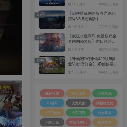
套源码+本地注册+本地热更
11个月前
838人已阅读
+加解密工具+GM授权后台
+安卓+架设教程
【剑侠情缘网络版叁之绝色
TOP6
情缘V3.5更新版】
3DMMORPG端游Linux服务
9个月前
772人已阅读
端+GM指令+PC客户端+架设
教程
【疯狂水世界S6免授权代金
TOP7
券内购修复版】末日经营生
存手游Linux服务端+加解密
1个月前
687人已阅读
工具+管理后台+CDK授权后
台+安卓+架设教程
【诛仙3梦幻诛仙422版5职
TOP8
业V8仿官打金】3D仙侠端游
Linux服务端+网页注册+GM
10个月前
669人已阅读
工具+PC客户端+架设教程
战神引擎
梦幻西游
小游戏H5
XO引擎
天龙八部
阿拉德之怒
白日门传奇
大话西游
传奇世界
闪烁之光
雷霆传奇H5
幽冥传奇