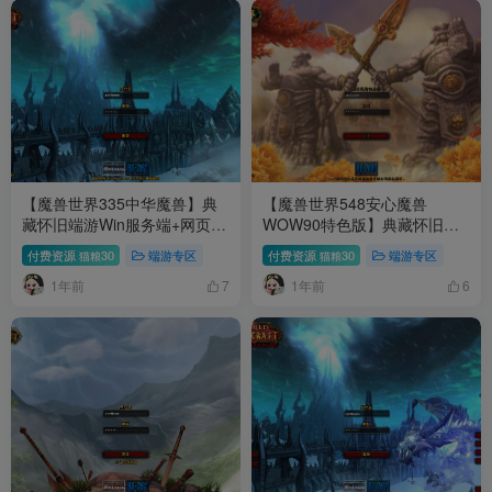
【魔兽世界335中华魔兽】典
【魔兽世界548安心魔兽
藏怀旧端游Win服务端+网页注
WOW90特色版】典藏怀旧端
册+GM指令教程+PC客户端
游Win服务端+网页注册+GM指
付费资源
30
端游专区
付费资源
30
端游专区
猫粮
猫粮
+架设教程
令教程+PC客户端+架设教程
1年前
1年前
7
6