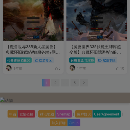
【魔兽世界335新火星魔兽】
【魔兽世界335伏魔王牌库超
典藏怀旧端游Win服务端+网页
变版】典藏怀旧端游Win服务
注册+GM指令教程+PC客户端
端+网页注册+GM指令教程
付费资源
30
端游专区
付费资源
30
端游专区
猫粮
猫粮
+架设教程
+PC客户端+架设教程
1年前
1年前
5
10
1
2
…
5
|
|
|
申请
友情链接
站点地图
Sitemap
用户协议
UserAgreement
加入群聊
Group