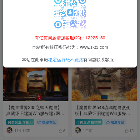
【魔兽世界335天地无极无CD
【魔兽世界335云顶英雄冒险
超变切割8大世界商业版】典
岛微变渐进版】典藏怀旧端游
藏怀旧端游Win服务端+网页注
Win服务端+网页注册+GM指令
付费资源
30
端游专区
付费资源
30
端游专区
猫粮
猫粮
册+GM指令教程+PC客户端
教程+PC客户端+架设教程
有任何问题请加客服QQ：12225150
9个月前
10个月前
+架设教程
71
53
本站所有解压密码都为：www.skt3.com
本站在此承诺
稳定运行绝不跑路
有问题联系客服！
【魔兽世界335之御天魔兽】
【魔兽世界548琉璃魔兽微变
典藏怀旧端游Win服务端+网页
版】典藏怀旧端游Win服务端
注册+GM指令教程+PC客户端
+网页注册+GM指令教程+PC
付费资源
30
端游专区
付费资源
30
端游专区
猫粮
猫粮
+架设教程
客户端+架设教程
11个月前
1年前
6
13