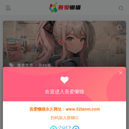
魔兽世界
共49篇
排序
更新
浏览
点赞
评论
欢迎进入吾爱懒猫
吾爱懒猫永久网址：www.52lanm.com
扫码加入群聊☑