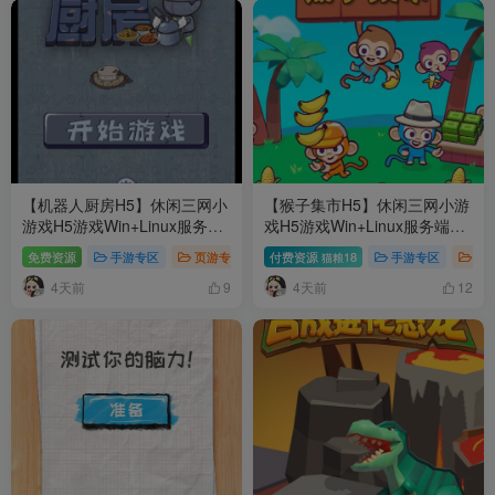
【机器人厨房H5】休闲三网小
【猴子集市H5】休闲三网小游
游戏H5游戏Win+Linux服务端
戏H5游戏Win+Linux服务端
+架设教程
+架设教程
免费资源
手游专区
页游专区
付费资源
18
手游专区
页
猫粮
4天前
4天前
9
12