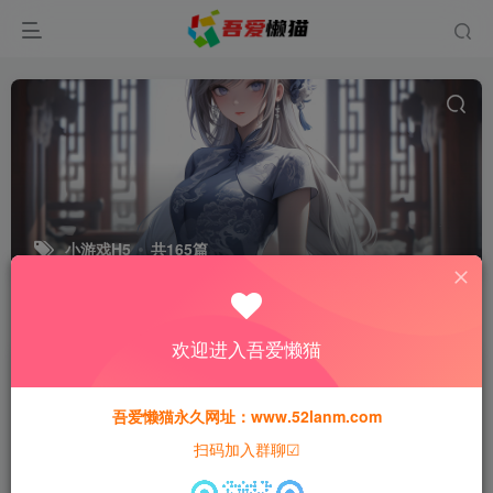
小游戏H5
共165篇
排序
更新
浏览
点赞
评论
欢迎进入吾爱懒猫
吾爱懒猫永久网址：www.52lanm.com
扫码加入群聊☑