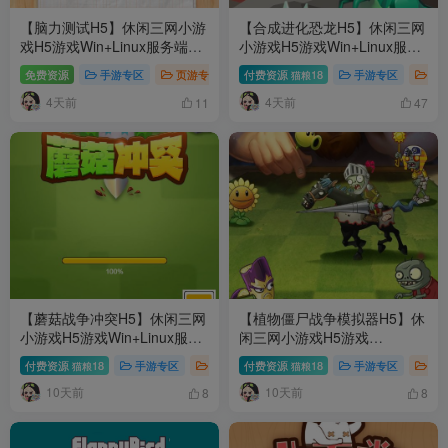
【脑力测试H5】休闲三网小游
【合成进化恐龙H5】休闲三网
戏H5游戏Win+Linux服务端
小游戏H5游戏Win+Linux服务
+架设教程
端+架设教程
免费资源
手游专区
页游专区
付费资源
18
手游专区
页
猫粮
4天前
4天前
11
47
【蘑菇战争冲突H5】休闲三网
【植物僵尸战争模拟器H5】休
小游戏H5游戏Win+Linux服务
闲三网小游戏H5游戏
端+架设教程
Win+Linux服务端+架设教程
付费资源
18
手游专区
页游专区
付费资源
18
手游专区
页
猫粮
猫粮
10天前
10天前
8
8