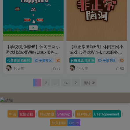
【学校模拟器H5】休闲三网小
【非正常脑洞H5】休闲三网小
游戏H5游戏Win+Linux服务端
游戏H5游戏Win+Linux服务端
+架设教程
+架设教程
付费资源
18
手游专区
页游专区
付费资源
18
手游专区
页
猫粮
猫粮
10天前
14天前
73
62
1
2
…
14
跳转
|
|
|
申请
友情链接
站点地图
Sitemap
用户协议
UserAgreement
加入群聊
Group