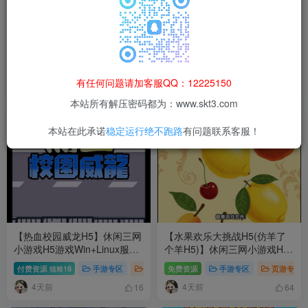
【抓大鹅H5】休闲三网小游戏
【战场小指挥H5】休闲三网小
H5游戏Win+Linux服务端+架
游戏H5游戏Win+Linux服务端
设教程
+架设教程
免费资源
手游专区
页游专区
付费资源
18
手游专区
页
猫粮
有任何问题请加客服QQ：12225150
4天前
4天前
68
66
本站所有解压密码都为：www.skt3.com
本站在此承诺
稳定运行绝不跑路
有问题联系客服！
【热血校园威龙H5】休闲三网
【水果欢乐大挑战H5(仿羊了
小游戏H5游戏Win+Linux服务
个羊H5)】休闲三网小游戏H5
端+架设教程
游戏Win+Linux服务端+架设教
付费资源
18
手游专区
页游专区
免费资源
手游专区
页游专区
猫粮
程
4天前
4天前
16
64