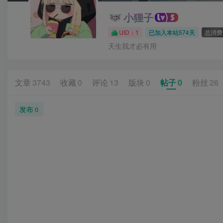
小狸子
UID：1
已加入本站574天
总消费：
天生我才必有用
文章
3743
收藏
0
评论
13
版块
0
帖子
0
粉丝
26
发布
0