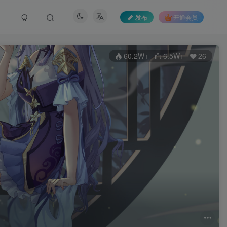
发布
开通会员
60.2W+
6.5W+
26