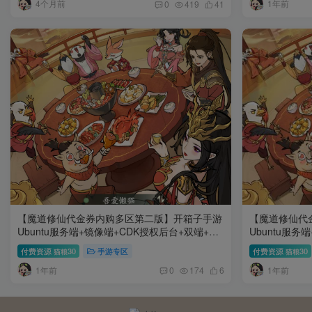
4个月前
1年前
0
419
41
【魔道修仙代金券内购多区第二版】开箱子手游
【魔道修仙代
Ubuntu服务端+镜像端+CDK授权后台+双端+架
Ubuntu服务
设教程
设教程
付费资源
30
手游专区
付费资源
30
猫粮
猫粮
1年前
1年前
0
174
6