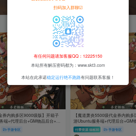
扫码加入群聊☑
有任何问题请加客服QQ：12225150
本站所有解压密码都为：www.skt3.com
本站在此承诺
稳定运行绝不跑路
有问题联系客服！
券内购多区9000级版】开箱子
【魔道萧炎5500级代金券内购
u服务端+代理后台+GM物品后台+双
游Ubuntu服务端+代理后台+G
+架设教程
手游专区
付费资源
30
手游专区
猫粮