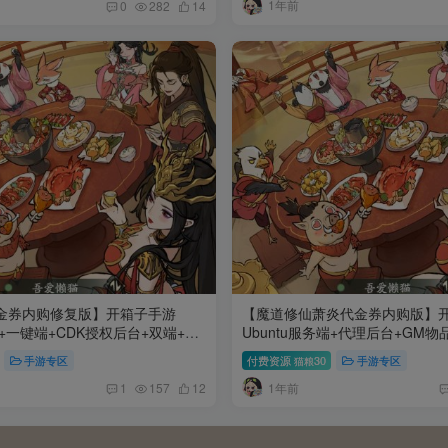
1年前
0
282
14
金券内购修复版】开箱子手游
【魔道修仙萧炎代金券内购版】
端+一键端+CDK授权后台+双端+架
Ubuntu服务端+代理后台+GM
果双端+架设教程
手游专区
付费资源
30
手游专区
猫粮
1年前
1
157
12