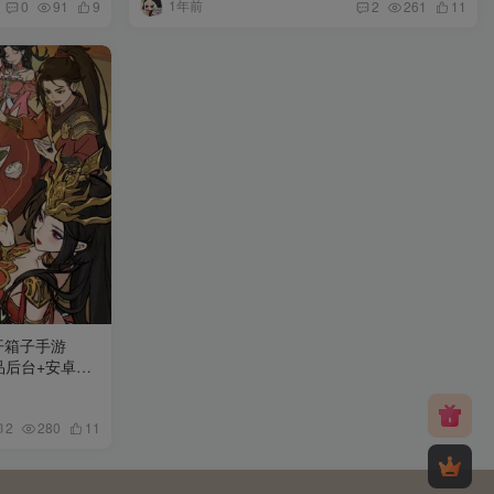
1年前
0
91
9
2
261
11
开箱子手游
物品后台+安卓苹
2
280
11