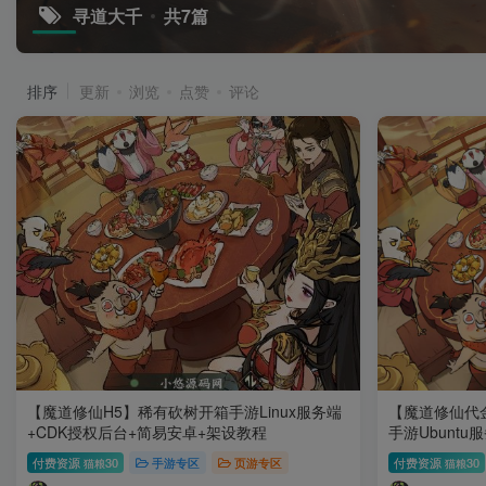
寻道大千
共7篇
排序
更新
浏览
点赞
评论
【魔道修仙H5】稀有砍树开箱手游Linux服务端
【魔道修仙代金
+CDK授权后台+简易安卓+架设教程
手游Ubunt
端+架设教程
付费资源
30
手游专区
页游专区
付费资源
30
猫粮
猫粮