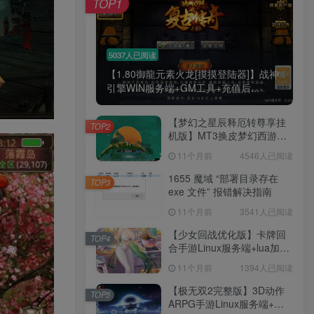
TOP1
腿也不痛了！
腰也不酸了！
5037人已阅读
【1.80御龍元素火龙[摸摸登陆器]】战神
工作也轻松了！
引擎WIN服务端+GM工具+充值后...
【梦幻之星辰释厄转尊享挂
TOP2
机版】MT3换皮梦幻西游
Linux服务端+GM后台+双端
11个月前
4546人已阅读
+源码+架设教程
1655 魔域 “部署目录存在
TOP3
exe 文件” 报错解决指南
11个月前
3541人已阅读
【少女回战优化版】卡牌回
TOP4
合手游Linux服务端+lua加解
密工具+GM管理后台+GM授
11个月前
1394人已阅读
权后台+安卓+架设教程
【极无双2完整版】3D动作
TOP5
ARPG手游Linux服务端+全