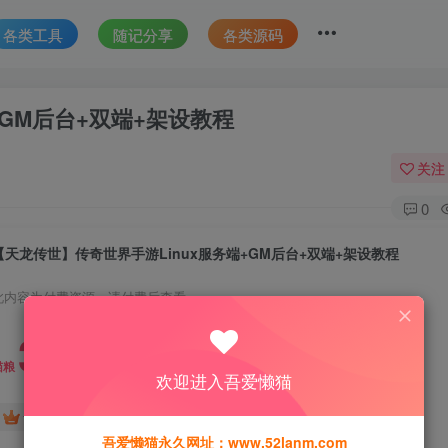
各类工具
随记分享
各类源码
+GM后台+双端+架设教程
关注
0
【天龙传世】传奇世界手游Linux服务端+GM后台+双端+架设教程
此内容为付费资源，请付费后查看
30
猫粮
欢迎进入吾爱懒猫
15
免费
黄金会员
猫粮
钻石会员
吾爱懒猫永久网址：www.52lanm.com