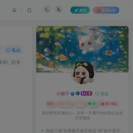
发布
开通会员
私信
51
9
小狸子
关注
0
3742
13
26
60.1W+
请对梦想充满信心，总有一天属于你的彩虹会在
天空微笑
热血江湖 世界聊天发言延迟 30 秒才显示 BUG 修复教程