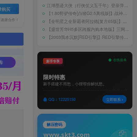
江湖墨迹大侠（行侠仗义五千年）登录弹出 WELCOME 提示无法进游戏修复教程
录购买
【1.80野驴传奇[白猪G2.5离线版]】战神引擎WIN服务端+GM工具+充值后台+安卓+架设教程
，谢谢合作！
【全明星之全新霸者阿拉德[复古65版]】横版闯关手游Linux服务端+配套表+WEB管理后台+GM授权后台+双端+架设教程
【盛世芳华H5多区跨服内购本地版】三网H5宫斗养成游戏Linux手工服务端+CDK授权后台+安卓+架设教程
【2003我本沉默[RED引擎]】RED引擎传奇手游WIN服务端+GM工具+安卓+架设教程
。
在线接单
新手专享
限时特惠
新手搭建不用愁，小狸帮你解忧愁。
QQ：12225150
立即联系
解压密码
www.skt3.com