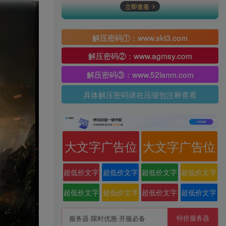
立即查看
解压密码①：www.skt3.com
解压密码②：www.agmsy.com
解压密码③：www.52lanm.com
具体解压密码请在压缩包注释查看
大文字广告位
大文字广告位
超低价文字
超低价文字
超低价文字
超低价文字
广告位
广告位
广告位
广告位
超低价文字
超低价文字
超低价文字
超低价文字
广告位
广告位
广告位
广告位
特价服务器
服务器·限时优惠·开服必备