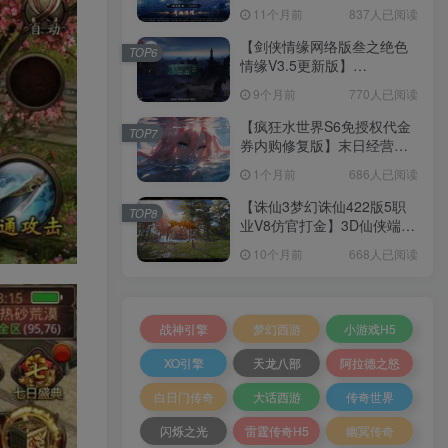
套源码+本地注册+本地热更
11个月前
837人已阅读
+加解密工具+GM授权后台
+安卓+架设教程
【剑侠情缘网络版叁之绝色
TOP6
情缘V3.5更新版】
3DMMORPG端游Linux服务
9个月前
770人已阅读
端+GM指令+PC客户端+架设
教程
【疯狂水世界S6免授权代金
TOP7
券内购修复版】末日经营生
存手游Linux服务端+加解密
1个月前
686人已阅读
工具+管理后台+CDK授权后
台+安卓+架设教程
【诛仙3梦幻诛仙422版5职
TOP8
业V8仿官打金】3D仙侠端游
Linux服务端+网页注册+GM
10个月前
668人已阅读
工具+PC客户端+架设教程
战神引擎
梦幻西游
小游戏H5
XO引擎
天龙八部
阿拉德之怒
白日门传奇
大话西游
传奇世界
闪烁之光
雷霆传奇H5
幽冥传奇