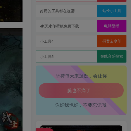
站长小工具
好用的工具都在这里!
电脑壁纸
4K无水印壁纸免费下载
抖音去水印
小工具4
在线音乐搜索
小工具5
坚持每天来逛逛，会让你
生活也美好了！
你好我也好，不要忘记哦!
心情也舒畅了！
走路也有劲了！