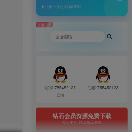
点击上方链接自动复制
百度一下
①群:755452123
①群:755452123
已满
钻石会员资源免费下载
每日更新 只出精品资源