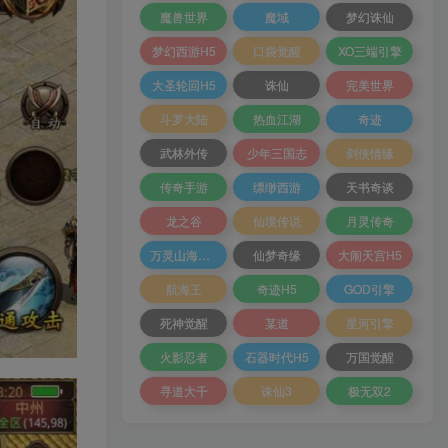
魔兽世界
魔域
梦幻诛仙
梦幻西游H5
口袋觉醒
XO三端引擎
大圣轮回H5
诛仙
完美世界
斗罗大陆
热血江湖
奇迹
武林外传
少年三国志
剑侠情缘
传奇手游
缥缈西游
天书奇谈
龙之谷
仙境传说
月灵传奇
万灵山海之境
仙梦奇缘
大闹天宫H5
航海王
奇迹H5
GOD引擎
死神觉醒
某道
星河引擎
火影忍者
石器时代H5
万国觉醒
寻道大千
诛仙3
极无双2