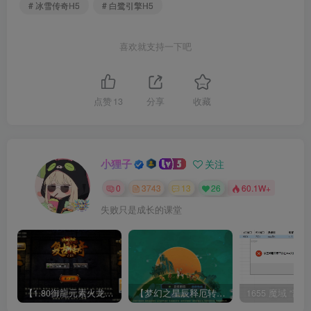
# 冰雪传奇H5
# 白鹭引擎H5
喜欢就支持一下吧
点赞
13
分享
收藏
小狸子
关注
0
3743
13
26
60.1W+
失败只是成长的课堂
【1.80御龍元素火龙[摸摸登陆器]】战神引擎WIN服务端+GM工具+充值后台+双端+架设教程
【梦幻之星辰释厄转尊享挂机版】MT3换皮梦幻西游Linux服务端+GM后台+双端+源码+架设教程