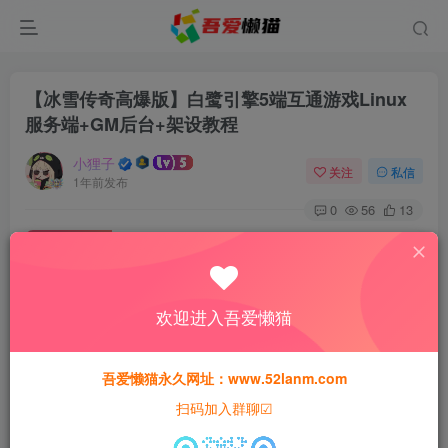
【冰雪传奇高爆版】白鹭引擎5端互通游戏Linux
服务端+GM后台+架设教程
小狸子
关注
私信
1年前发布
0
56
13
付费资源
【冰雪传奇高爆版】白鹭引擎5端互通游戏Linux服务端+GM后台+架设教程
此内容为付费资源，请付费后查看
欢迎进入吾爱懒猫
30
猫粮
吾爱懒猫永久网址：www.52lanm.com
15
免费
黄金会员
猫粮
钻石会员
扫码加入群聊☑
登录购买