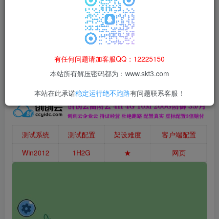
本站所有资源均为网络收集整理而来，仅供学习研究使用，请在下
载后24h内删除，谢谢合作！
本站资源仅用于学习交流，禁止商业运营与违法、侵权
等非法行为；资源下载后请于 24 小时内删除，违规后
有任何问题请加客服QQ：12225150
果由使用者自行承担。
本站所有解压密码都为：www.skt3.com
本站在此承诺
稳定运行绝不跑路
有问题联系客服！
测试系统
测试配置
架设难度
客户端配置
Win2012
1H2G
★
网页