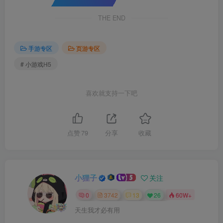
THE END
手游专区
页游专区
# 小游戏H5
喜欢就支持一下吧
点赞
79
分享
收藏
小狸子
关注
0
3742
13
26
60W+
天生我才必有用