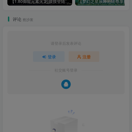
【1.80御龍元素火龙[摸摸登陆器]】战神引擎WIN服务端+GM工具+充值后台+双端+架设教程
【梦幻
评论
抢沙发
请登录后发表评论
登录
注册
社交账号登录