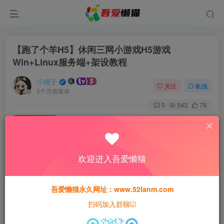
【跑了个羊H5】休闲三网小游戏H5游戏
Win+Linux服务端+架设教程
小狸子
关注
私信
5个月前发布
0
543
79
付费资源
【跑了个羊H5】休闲三网小游戏H5游戏Win+Linux服务端+架设教程
此内容为付费资源，请付费后查看
欢迎进入吾爱懒猫
30
猫粮
吾爱懒猫永久网址：www.52lanm.com
15
免费
黄金会员
猫粮
钻石会员
扫码加入群聊☑
登录购买