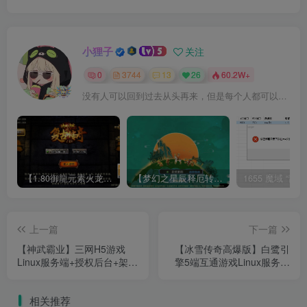
小狸子
关注
0
3744
13
26
60.2W+
没有人可以回到过去从头再来，但是每个人都可以从今天开始，创造一个全新的结局
【1.80御龍元素火龙[摸摸登陆器]】战神引擎WIN服务端+GM工具+充值后台+双端+架设教程
【梦幻之星辰释厄转尊享挂机版】MT3换皮梦幻西游Linux服务端+GM后台+双端+源码+架设教程
上一篇
下一篇
【神武霸业】三网H5游戏
【冰雪传奇高爆版】白鹭引
Linux服务端+授权后台+架设
擎5端互通游戏Linux服务端
教程
+GM后台+架设教程
相关推荐