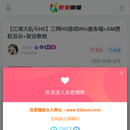
【江湖大乱斗H5】三网H5游戏Win服务端+GM授
权后台+架设教程
小狸子
关注
私信
1年前发布
0
69
9
付费资源
【江湖大乱斗H5】三网H5游戏Win服务端+GM授权后台+架设教程
此内容为付费资源，请付费后查看
欢迎进入吾爱懒猫
30
猫粮
吾爱懒猫永久网址：www.52lanm.com
15
免费
黄金会员
猫粮
钻石会员
扫码加入群聊☑
登录购买