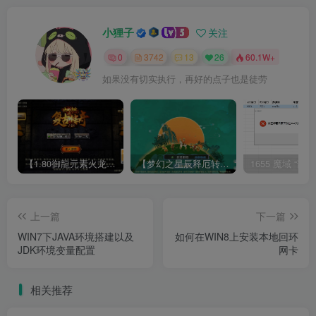
小狸子
关注
0
3742
13
26
60.1W+
如果没有切实执行，再好的点子也是徒劳
【1.80御龍元素火龙[摸摸登陆器]】战神引擎WIN服务端+GM工具+充值后台+双端+架设教程
【梦幻之星辰释厄转尊享挂机版】MT3换皮梦幻西游Linux服务端+GM后台+双端+源码+架设教程
上一篇
下一篇
WIN7下JAVA环境搭建以及
如何在WIN8上安装本地回环
JDK环境变量配置
网卡
相关推荐