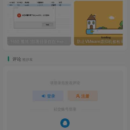
1655 魔域 “部署目录存在 exe 文件” 报错解决指南
防止VMware虚拟机被检
评论
抢沙发
请登录后发表评论
登录
注册
社交账号登录