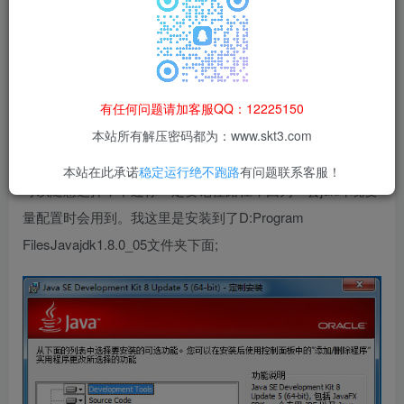
环境下，java环境变量配置方法，java环境配置正确，才可
以对apk程序进行反编译运行页游手游。其他操作系统环境
变量大同小异参考下就会了。
有任何问题请加客服QQ：12225150
安装教程：
本站所有解压密码都为：www.skt3.com
1、直接运行下载好的exe程序，然后会进入下图，安装路径
本站在此承诺
稳定运行绝不跑路
有问题联系客服！
可以随意选择，不过你一定要记住路径，因为一会jdk环境变
量配置时会用到。我这里是安装到了D:Program
FilesJavajdk1.8.0_05文件夹下面;