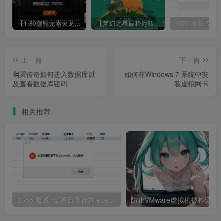
【1.80御龍元素火龙[摸摸登陆器]】战神引擎WIN服务端+GM工具+充值后台+双端+架设教程
【梦幻之星辰释厄转尊享挂机版】MT3换皮梦幻西游Linux服务端+GM后台+双端+源码+架设教程
上一篇
下一篇
幽冥传奇如何进入数据库以
如何在Windows 7 系统中安
及查看数据库密码
装虚拟网卡
相关推荐
1655 魔域 “部署目录存在 exe 文件” 报错解决指南
防止VMware虚拟机被检