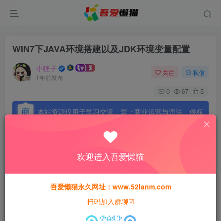
WIN7下JAVA环境搭建以及JDK环境变量配置
小狸子
关注
私信
1年前发布
0
67
5
本站资源仅用于学习交流，禁止商业运营与违法、侵权
等非法行为；资源下载后请于 24 小时内删除，违规后
果由使用者自行承担。
欢迎进入吾爱懒猫
吾爱懒猫永久网址：www.52lanm.com
很多人在架设页游、手游时候经常遇到JAVA闪退，基本都是
扫码加入群聊☑
环境变量或者路径错误导致的。本章节主要讲解在win7系统