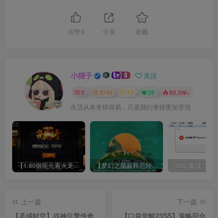
点赞
6
分享
收藏
小狸子
关注
0
3745
13
26
60.3W+
生活从未变得容易，只是我们变得更加坚强
【1.80御龍元素火龙[摸摸登陆器]】战神引擎WIN服务端+GM工具+充值后台+双端+架设教程
【梦幻之星辰释厄转尊享挂机版】MT3换皮梦幻西游Linux服务端+GM后台+双端+源码+架设教程
上一篇
下一篇
【圣域时空】战神引擎传奇
【口袋觉醒23SS】策略回合