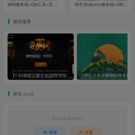
WIN服务端+GM工具+安卓
制手游Ubuntu服务端+GM授
+架设教程
权后台+双端+架设教程
相关推荐
【1.80御龍元素火龙[摸摸登陆器]】战神引擎WIN服务端+GM工具+充值后台+双端+架设教程
【梦幻
评论
抢沙发
请登录后发表评论
登录
注册