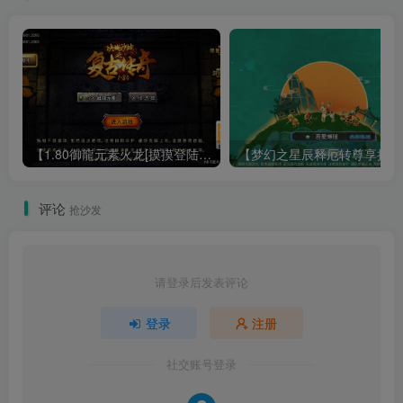
【1.80御龍元素火龙[摸摸登陆器]】战神引擎WIN服务端+GM工具+充值后台+双端+架设教程
【梦幻
评论
抢沙发
请登录后发表评论
登录
注册
社交账号登录