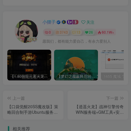
小狸子
关注
0
3743
13
26
60.1W+
愿我们，都有能力爱自己，有余力爱别人
【1.80御龍元素火龙[摸摸登陆器]】战神引擎WIN服务端+GM工具+充值后台+双端+架设教程
【梦幻之星辰释厄转尊享挂机版】MT3换皮梦幻西游Linux服务端+GM后台+双端+源码+架设教程
上一篇
下一篇
【口袋觉醒20SS魔改版】策
【逍遥火龙】战神引擎传奇
略回合制手游Ubuntu服务端
WIN服务端+GM工具+安卓
+GM授权后台+双端+架设教
+架设教程
程
相关推荐