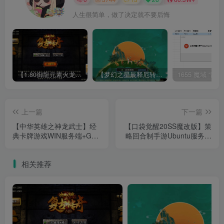
人生很简单，做了决定就不要后悔
【1.80御龍元素火龙[摸摸登陆器]】战神引擎WIN服务端+GM工具+充值后台+双端+架设教程
【梦幻之星辰释厄转尊享挂机版】MT3换皮梦幻西游Linux服务端+GM后台+双端+源码+架设教程
上一篇
下一篇
【中华英雄之神龙武士】经
【口袋觉醒20SS魔改版】策
典卡牌游戏WIN服务端+GM
略回合制手游Ubuntu服务端
后台+双端+架设教程
+GM授权后台+双端+架设教
程
相关推荐