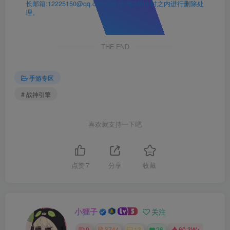
长邮箱:12225150@qq.com 我们会在24h小时之内进行删除处
理。
THE END
手游专区
# 战神引擎
喜欢就支持一下吧
点赞
7
分享
收藏
小狸子
关注
0
3744
13
26
60.3W+