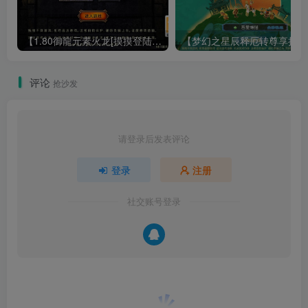
【1.80御龍元素火龙[摸摸登陆器]】战神引擎WIN服务端+GM工具+充值后台+双端+架设教程
【梦幻
评论
抢沙发
请登录后发表评论
登录
注册
社交账号登录