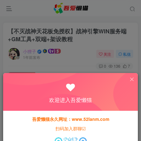
【不灭战神天花板免授权】战神引擎WIN服务端
+GM工具+双端+架设教程
小狸子
关注
私信
1年前发布
0
136
7
付费资源
【不灭战神天花板免授权】战神引擎WIN服务端+GM工具+双端+架设教程
此内容为付费资源，请付费后查看
欢迎进入吾爱懒猫
30
猫粮
吾爱懒猫永久网址：www.52lanm.com
15
免费
黄金会员
猫粮
钻石会员
扫码加入群聊☑
登录购买