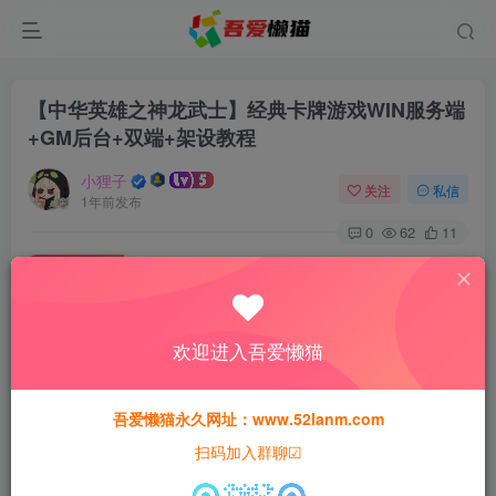
【中华英雄之神龙武士】经典卡牌游戏WIN服务端
+GM后台+双端+架设教程
小狸子
关注
私信
1年前发布
0
62
11
付费资源
【中华英雄之神龙武士】经典卡牌游戏WIN服务端+GM后台+双端+架设教程
此内容为付费资源，请付费后查看
欢迎进入吾爱懒猫
30
猫粮
吾爱懒猫永久网址：www.52lanm.com
15
免费
黄金会员
猫粮
钻石会员
扫码加入群聊☑
登录购买