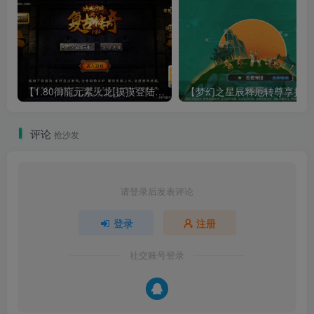
【1.80御龍元素火龙[摸摸登陆器]】战神引擎WIN服务端+GM工具+充值后台+双端+架设教程
【梦幻
评论
抢沙发
请登录后发表评论
登录
注册
社交账号登录