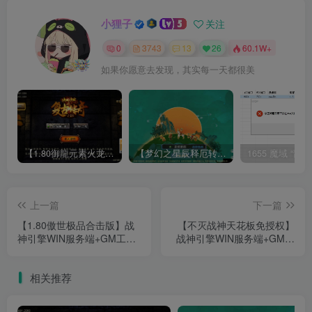
小狸子
关注
0
3743
13
26
60.1W+
如果你愿意去发现，其实每一天都很美
【1.80御龍元素火龙[摸摸登陆器]】战神引擎WIN服务端+GM工具+充值后台+双端+架设教程
【梦幻之星辰释厄转尊享挂机版】MT3换皮梦幻西游Linux服务端+GM后台+双端+源码+架设教程
上一篇
下一篇
【1.80傲世极品合击版】战
【不灭战神天花板免授权】
神引擎WIN服务端+GM工具
战神引擎WIN服务端+GM工
+双端+架设教程
具+双端+架设教程
相关推荐