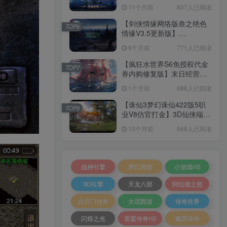
套源码+本地注册+本地热更
11个月前
837人已阅读
+加解密工具+GM授权后台
+安卓+架设教程
【剑侠情缘网络版叁之绝色
TOP6
情缘V3.5更新版】
3DMMORPG端游Linux服务
9个月前
771人已阅读
端+GM指令+PC客户端+架设
教程
【疯狂水世界S6免授权代金
TOP7
券内购修复版】末日经营生
存手游Linux服务端+加解密
1个月前
686人已阅读
工具+管理后台+CDK授权后
台+安卓+架设教程
【诛仙3梦幻诛仙422版5职
TOP8
业V8仿官打金】3D仙侠端游
Linux服务端+网页注册+GM
10个月前
668人已阅读
工具+PC客户端+架设教程
战神引擎
梦幻西游
小游戏H5
XO引擎
天龙八部
阿拉德之怒
白日门传奇
大话西游
传奇世界
闪烁之光
雷霆传奇H5
幽冥传奇