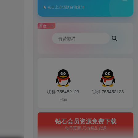
点击上方链接自动复制
百度一下
①群:755452123
①群:755452123
已满
钻石会员资源免费下载
每日更新 只出精品资源