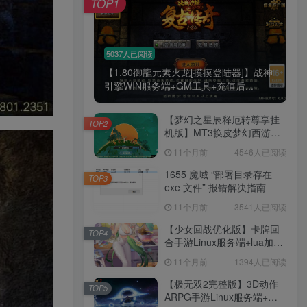
TOP1
腰也不酸了！
工作也轻松了！
5037人已阅读
【1.80御龍元素火龙[摸摸登陆器]】战神
引擎WIN服务端+GM工具+充值后...
【梦幻之星辰释厄转尊享挂
TOP2
机版】MT3换皮梦幻西游
Linux服务端+GM后台+双端
11个月前
4546人已阅读
+源码+架设教程
1655 魔域 “部署目录存在
TOP3
exe 文件” 报错解决指南
11个月前
3541人已阅读
【少女回战优化版】卡牌回
TOP4
合手游Linux服务端+lua加解
密工具+GM管理后台+GM授
11个月前
1394人已阅读
权后台+安卓+架设教程
【极无双2完整版】3D动作
TOP5
ARPG手游Linux服务端+全