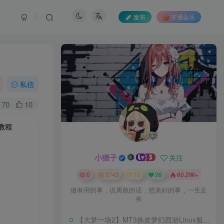
发布
开通会员
私信
70
10
教程
小狸子
关注
0
3743
13
26
60.2W+
做有用的事，说勇敢的话，想美好的事，一生足
矣
【大梦一场2】MT3换皮梦幻西游Linux服务端+GM后台+源码+双端+架设教程