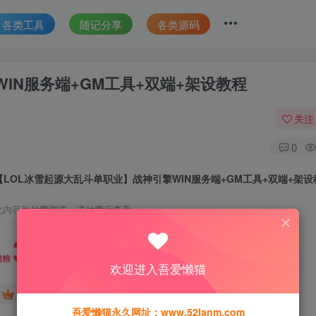
各类工具
随记分享
各类源码
IN服务端+GM工具+双端+架设教程
关注
0
【LOL冰雪起源大乱斗单职业】战神引擎WIN服务端+GM工具+双端+架设
此内容为付费资源，请付费后查看
30
猫粮
欢迎进入吾爱懒猫
15
免费
黄金会员
猫粮
钻石会员
吾爱懒猫永久网址：www.52lanm.com