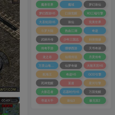
魔兽世界
魔域
梦幻诛仙
梦幻西游H5
口袋觉醒
XO三端引擎
大圣轮回H5
诛仙
完美世界
斗罗大陆
热血江湖
奇迹
武林外传
少年三国志
剑侠情缘
传奇手游
缥缈西游
天书奇谈
龙之谷
仙境传说
月灵传奇
万灵山海之境
仙梦奇缘
大闹天宫H5
航海王
奇迹H5
GOD引擎
死神觉醒
某道
星河引擎
火影忍者
石器时代H5
万国觉醒
寻道大千
诛仙3
极无双2