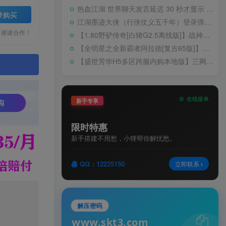
热血江湖 世界聊天发言延迟 30 秒才显示 BUG 修复教程
录购买
江湖墨迹大侠（行侠仗义五千年）登录弹出 WELCOME 提示无法进游戏修复教程
，谢谢合作！
【1.80野驴传奇[白猪G2.5离线版]】战神引擎WIN服务端+GM工具+充值后台+安卓+架设教程
【全明星之全新霸者阿拉德[复古65版]】横版闯关手游Linux服务端+配套表+WEB管理后台+GM授权后台+双端+架设教程
【盛世芳华H5多区跨服内购本地版】三网H5宫斗养成游戏Linux手工服务端+CDK授权后台+安卓+架设教程
。
在线接单
新手专享
限时特惠
新手搭建不用愁，小狸帮你解忧愁。
QQ：12225150
立即联系
解压密码
www.skt3.com