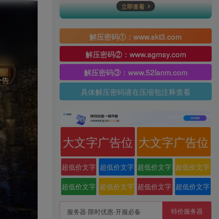
立即查看
解压密码①：www.skt3.com
解压密码②：www.agmsy.com
解压密码③：www.52lanm.com
具体解压密码请在压缩包注释查看
大文字广告位
大文字广告位
超低价文字
超低价文字
超低价文字
超低价文字
广告位
广告位
广告位
广告位
超低价文字
超低价文字
超低价文字
超低价文字
广告位
广告位
广告位
广告位
特价服务器
服务器·限时优惠·开服必备