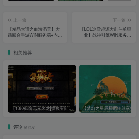
上一篇
下一篇
【精品大话之血海滔天】大
【LOL冰雪起源大乱斗单职
话回合手游WIN服务端+内置
业】战神引擎WIN服务端
GM+安卓+架设教程
+GM工具+双端+架设教程
相关推荐
【1.80御龍元素火龙[摸摸登陆器]】战神引擎WIN服务端+GM工具+充值后台+双端+架设教程
【梦幻
评论
抢沙发