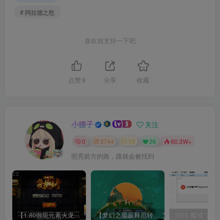
# 阿拉德之怒
喜欢就支持一下吧
点赞
8
分享
收藏
小狸子
关注
0
3744
13
26
60.3W+
照亮前方的路，路就会被找到
【1.80御龍元素火龙[摸摸登陆器]】战神引擎WIN服务端+GM工具+充值后台+双端+架设教程
【梦幻之星辰释厄转尊享挂机版】MT3换皮梦幻西游Linux服务端+GM后台+双端+源码+架设教程