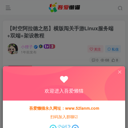
【时空阿拉德之怒】横版闯关手游Linux服务端
+双端+架设教程
小狸子
关注
私信
1年前发布
0
68
8
付费资源
【时空阿拉德之怒】横版闯关手游Linux服务端+双端+架设教程
此内容为付费资源，请付费后查看
欢迎进入吾爱懒猫
30
猫粮
吾爱懒猫永久网址：www.52lanm.com
15
免费
黄金会员
猫粮
钻石会员
扫码加入群聊☑
登录购买