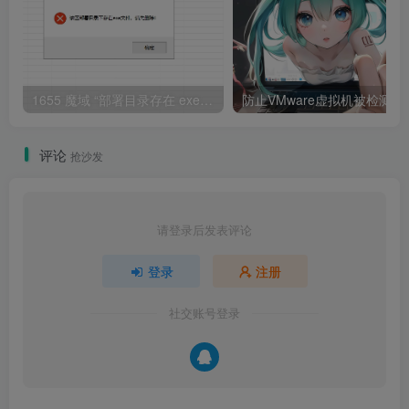
1655 魔域 “部署目录存在 exe 文件” 报错解决指南
防止VMware虚拟机被检
评论
抢沙发
请登录后发表评论
登录
注册
社交账号登录