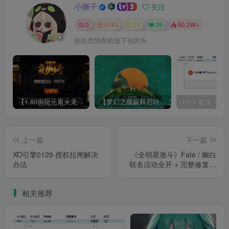
小狸子
关注
0
3743
13
26
60.2W+
别在恐惧面前低下你的头
【1.80御龍元素火龙[摸摸登陆器]】战神引擎WIN服务端+GM工具+充值后台+双端+架设教程
【梦幻之星辰释厄转尊享挂机版】MT3换皮梦幻西游Linux服务端+GM后台+双端+源码+架设教程
上一篇
下一篇
XO引擎0129 授权拉闸解决
《全明星激斗》Fate / 幽白
办法
联名活动全开 + 完整修复教
程（含模拟器优化）
相关推荐