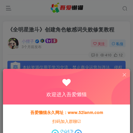
《全明星激斗》创建角色敏感词失败修复教程
小狸子
关注
私信
3个月前发布
0
410
12
本站资源仅用于学习交流，禁止商业运营与违法、侵权
等非法行为；资源下载后请于 24 小时内删除，违规后
果由使用者自行承担。
欢迎进入吾爱懒猫
吾爱懒猫永久网址：www.52lanm.com
扫码加入群聊☑
一、操作说明