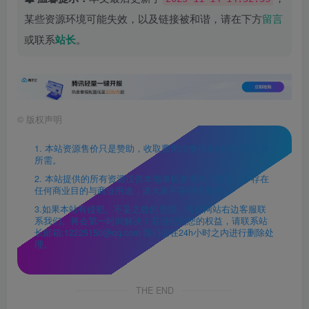
某些资源环境可能失效，以及链接被和谐，请在下方
留言
或联系
站长
。
©
版权声明
1. 本站资源售价只是赞助，收取费用仅维持本站的日常运营
所需。
2. 本站提供的所有资源仅供本地单机参考学习使用，不存在
任何商业目的与商业用途，请大家不要用于商用！
3.如果本站有侵犯、不妥之处的资源，请在网站右边客服联
系我们。将会第一时间解决！若侵犯到您的权益，请联系站
长邮箱:12225150@qq.com 我们会在24h小时之内进行删除处
理。
THE END