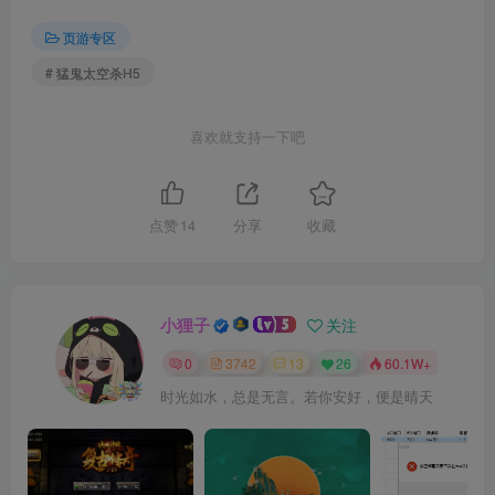
页游专区
# 猛鬼太空杀H5
喜欢就支持一下吧
点赞
14
分享
收藏
小狸子
关注
0
3742
13
26
60.1W+
时光如水，总是无言。若你安好，便是晴天