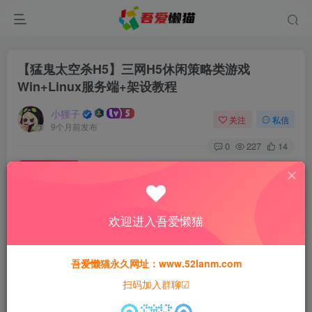
【猛鬼太空杀H5】三网H5休闲策略类游戏
Win+Linux服务端+架设教程
小狸子
关注
私信
9个月前发布
0
227
14
付费资源
【猛鬼太空杀H5】三网H5休闲策略类游戏Win+Linux服务端+架设教程
此内容为付费资源，请付费后查看
欢迎进入吾爱懒猫
30
猫粮
吾爱懒猫永久网址：www.52lanm.com
15
免费
黄金会员
猫粮
钻石会员
扫码加入群聊☑
登录购买