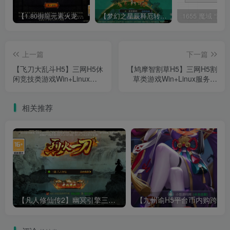
【1.80御龍元素火龙[摸摸登陆器]】战神引擎WIN服务端+GM工具+充值后台+双端+架设教程
【梦幻之星辰释厄转尊享挂机版】MT3换皮梦幻西游Linux服务端+GM后台+双端+源码+架设教程
上一篇
下一篇
【飞刀大乱斗H5】三网H5休
【鸠摩智割草H5】三网H5割
闲竞技类游戏Win+Linux服
草类游戏Win+Linux服务端
务端+架设教程
+架设教程
相关推荐
【凡人修仙传2】幽冥引擎三网H5游戏Win服务端+全套表+全套源码+运营管理后台+安卓+架设教程