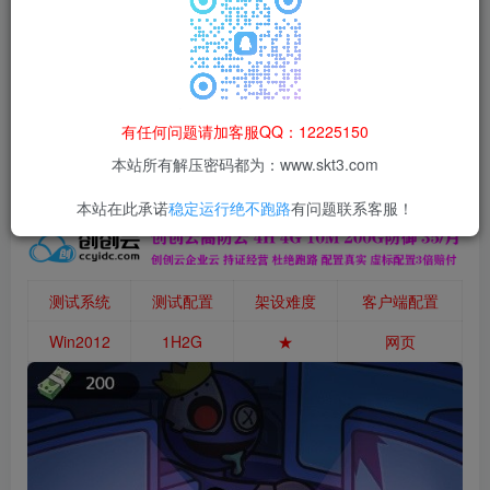
本站所有资源均为网络收集整理而来，仅供学习研究使用，请在下
载后24h内删除，谢谢合作！
本站资源仅用于学习交流，禁止商业运营与违法、侵权
等非法行为；资源下载后请于 24 小时内删除，违规后
有任何问题请加客服QQ：12225150
果由使用者自行承担。
本站所有解压密码都为：www.skt3.com
本站在此承诺
稳定运行绝不跑路
有问题联系客服！
测试系统
测试配置
架设难度
客户端配置
Win2012
1H2G
★
网页