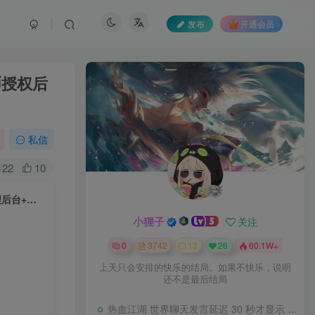
发布
开通会员
币授权后
私信
122
10
【九州八荒录2定制超变内购版】三网H5游戏Linux服务端+转表工具+管理后台+GM加币授权后台+简易安卓客户端+架设教程
小狸子
关注
0
3742
13
26
60.1W+
上天只会安排的快乐的结局。如果不快乐，说明
还不是最后结局
热血江湖 世界聊天发言延迟 30 秒才显示 BUG 修复教程