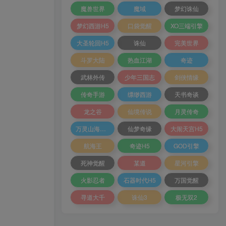
魔兽世界
魔域
梦幻诛仙
梦幻西游H5
口袋觉醒
XO三端引擎
大圣轮回H5
诛仙
完美世界
斗罗大陆
热血江湖
奇迹
武林外传
少年三国志
剑侠情缘
传奇手游
缥缈西游
天书奇谈
龙之谷
仙境传说
月灵传奇
万灵山海之境
仙梦奇缘
大闹天宫H5
航海王
奇迹H5
GOD引擎
死神觉醒
某道
星河引擎
火影忍者
石器时代H5
万国觉醒
寻道大千
诛仙3
极无双2