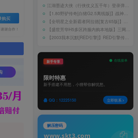
江湖墨迹大侠（行侠仗义五千年）登录弹出 WELCOME 提示无法进游戏修复教程
【1.80野驴传奇[白猪G2.5离线版]】战神引擎WIN服务端+GM工具+充值后台+安卓+架设教程
录购买
【全明星之全新霸者阿拉德[复古65版]】横版闯关手游Linux服务端+配套表+WEB管理后台+GM授权后台+双端+架设教程
【盛世芳华H5多区跨服内购本地版】三网H5宫斗养成游戏Linux手工服务端+CDK授权后台+安卓+架设教程
，谢谢合作！
【2003我本沉默[RED引擎]】RED引擎传奇手游WIN服务端+GM工具+安卓+架设教程
。
在线接单
新手专享
限时特惠
新手搭建不用愁，小狸帮你解忧愁。
QQ：12225150
立即联系
解压密码
www.skt3.com