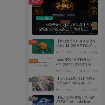
TOP1
腿也不痛了！
腰也不酸了！
5036人已阅读
【1.80御龍元素火龙[摸摸登陆器]】战神
工作也轻松了！
引擎WIN服务端+GM工具+充值后...
【梦幻之星辰释厄转尊享挂
TOP2
机版】MT3换皮梦幻西游
Linux服务端+GM后台+双端
11个月前
4546人已阅读
+源码+架设教程
1655 魔域 “部署目录存在
TOP3
exe 文件” 报错解决指南
11个月前
3541人已阅读
【少女回战优化版】卡牌回
TOP4
合手游Linux服务端+lua加解
密工具+GM管理后台+GM授
11个月前
1394人已阅读
权后台+安卓+架设教程
【极无双2完整版】3D动作
TOP5
ARPG手游Linux服务端+全