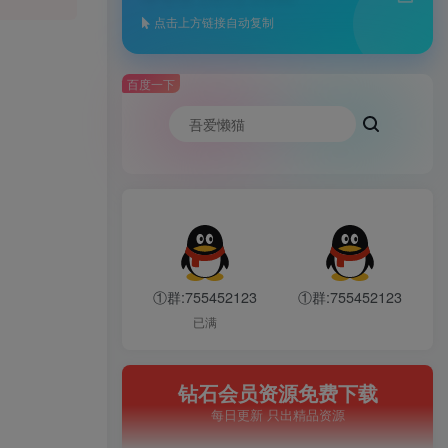
点击上方链接自动复制
百度一下
①群:755452123
①群:755452123
已满
钻石会员资源免费下载
每日更新 只出精品资源