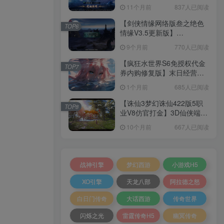
套源码+本地注册+本地热更
11个月前
837人已阅读
+加解密工具+GM授权后台
+安卓+架设教程
【剑侠情缘网络版叁之绝色
TOP6
情缘V3.5更新版】
3DMMORPG端游Linux服务
9个月前
770人已阅读
端+GM指令+PC客户端+架设
教程
【疯狂水世界S6免授权代金
TOP7
券内购修复版】末日经营生
存手游Linux服务端+加解密
1个月前
685人已阅读
工具+管理后台+CDK授权后
台+安卓+架设教程
【诛仙3梦幻诛仙422版5职
TOP8
业V8仿官打金】3D仙侠端游
Linux服务端+网页注册+GM
10个月前
667人已阅读
工具+PC客户端+架设教程
战神引擎
梦幻西游
小游戏H5
XO引擎
天龙八部
阿拉德之怒
白日门传奇
大话西游
传奇世界
闪烁之光
雷霆传奇H5
幽冥传奇