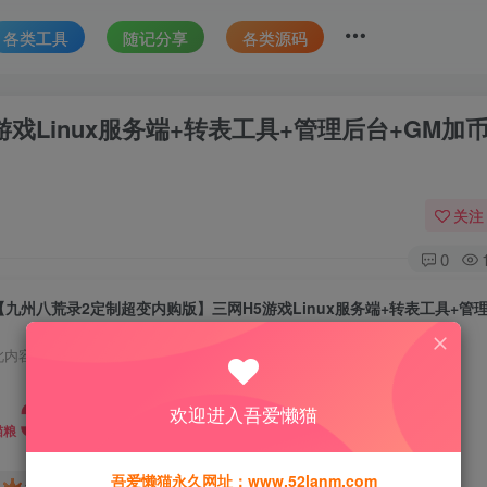
各类工具
随记分享
各类源码
戏Linux服务端+转表工具+管理后台+GM加
关注
0
此内容为付费资源，请付费后查看
30
欢迎进入吾爱懒猫
猫粮
吾爱懒猫永久网址：www.52lanm.com
15
免费
黄金会员
猫粮
钻石会员