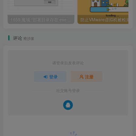
1655 魔域 “部署目录存在 exe 文件” 报错解决指南
防止VMware虚拟机被检
评论
抢沙发
请登录后发表评论
登录
注册
社交账号登录