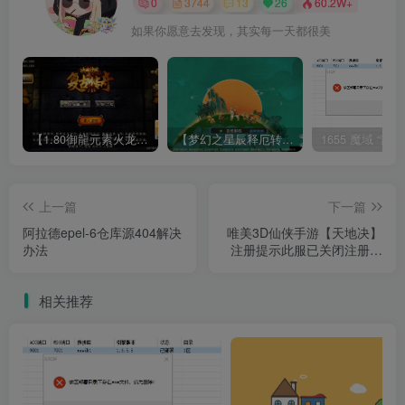
0
3744
13
26
60.2W+
如果你愿意去发现，其实每一天都很美
【1.80御龍元素火龙[摸摸登陆器]】战神引擎WIN服务端+GM工具+充值后台+双端+架设教程
【梦幻之星辰释厄转尊享挂机版】MT3换皮梦幻西游Linux服务端+GM后台+双端+源码+架设教程
上一篇
下一篇
阿拉德epel-6仓库源404解决
唯美3D仙侠手游【天地决】
办法
注册提示此服已关闭注册解
决办法
相关推荐