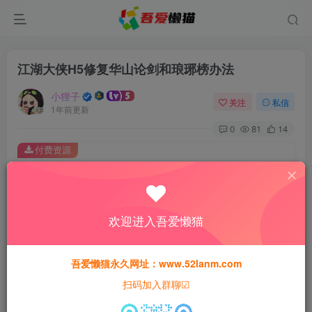
江湖大侠H5修复华山论剑和琅琊榜办法
小狸子
关注
私信
1年前更新
0
81
14
付费资源
江湖大侠H5修复华山论剑和琅琊榜办法
此内容为付费资源，请付费后查看
会员专属资源
欢迎进入吾爱懒猫
免费
免费
黄金会员
钻石会员
吾爱懒猫永久网址：www.52lanm.com
您暂无购买权限，请先开通会员
扫码加入群聊☑
开通会员