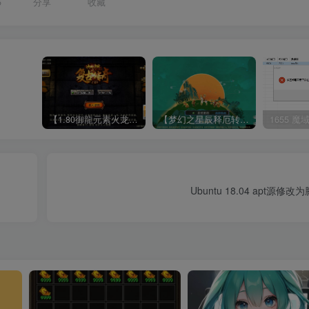
5
分享
收藏
【1.80御龍元素火龙[摸摸登陆器]】战神引擎WIN服务端+GM工具+充值后台+双端+架设教程
【梦幻之星辰释厄转尊享挂机版】MT3换皮梦幻西游Linux服务端+GM后台+双端+源码+架设教程
Ubuntu 18.04 apt源