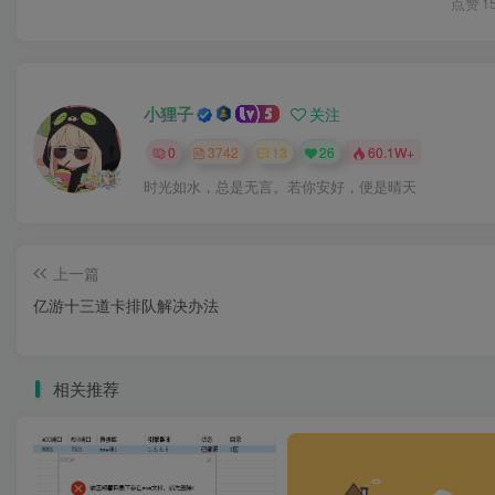
点赞
1
小狸子
关注
0
3742
13
26
60.1W+
时光如水，总是无言。若你安好，便是晴天
上一篇
亿游十三道卡排队解决办法
相关推荐