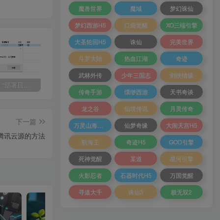
魔兽世界
魔域
梦幻诛仙
梦幻西游H5
口袋觉醒
XO三端引擎
大圣轮回H5
诛仙
完美世界
斗罗大陆
热血江湖
奇迹
武林外传
少年三国志
剑侠情缘
1655 魔域 “部署目录存在 exe 文件” 报错解决指南
【少女回战优化版】卡牌回合手游Linux服务端+lua加解密工具+GM管理后台+GM授权后台+安卓+架设教程
【极无双2完整版】3D动作ARPG手游Linux服务端+全套源码+本地注册+本地热更+加解密工具+GM授权后台+安卓+架设教程
传奇手游
缥缈西游
天书奇谈
龙之谷
仙境传说
月灵传奇
下一篇
万灵山海之境
仙梦奇缘
大闹天宫H5
修改为腾讯云源的方法
航海王
奇迹H5
GOD引擎
死神觉醒
某道
星河引擎
火影忍者
石器时代H5
万国觉醒
寻道大千
诛仙3
极无双2