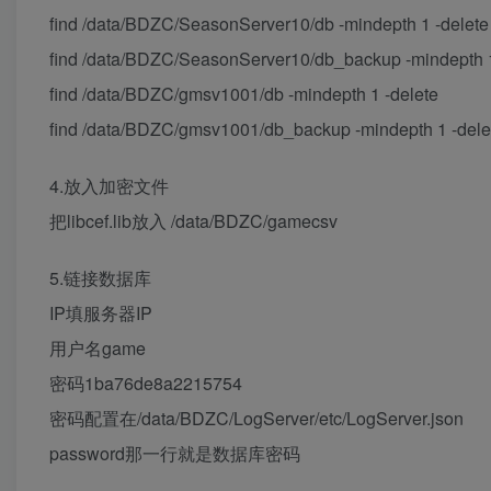
find /data/BDZC/SeasonServer10/db -mindepth 1 -delete
find /data/BDZC/SeasonServer10/db_backup -mindepth 1
find /data/BDZC/gmsv1001/db -mindepth 1 -delete
find /data/BDZC/gmsv1001/db_backup -mindepth 1 -dele
4.放入加密文件
把libcef.lib放入 /data/BDZC/gamecsv
5.链接数据库
IP填服务器IP
用户名game
密码1ba76de8a2215754
密码配置在/data/BDZC/LogServer/etc/LogServer.json
password那一行就是数据库密码