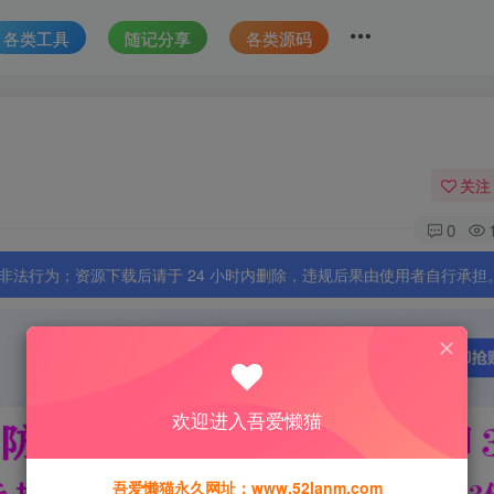
各类工具
随记分享
各类源码
关注
0
法行为；资源下载后请于 24 小时内删除，违规后果由使用者自行承担
欢迎进入吾爱懒猫
吾爱懒猫永久网址：www.52lanm.com