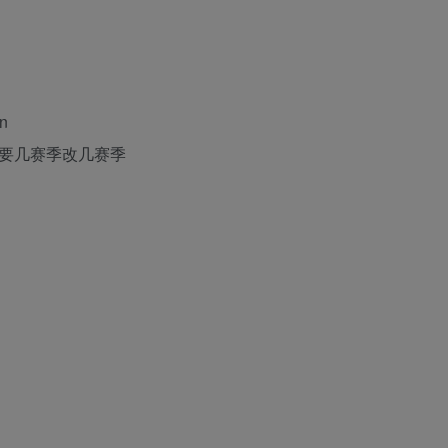
n
，想要几赛季改几赛季