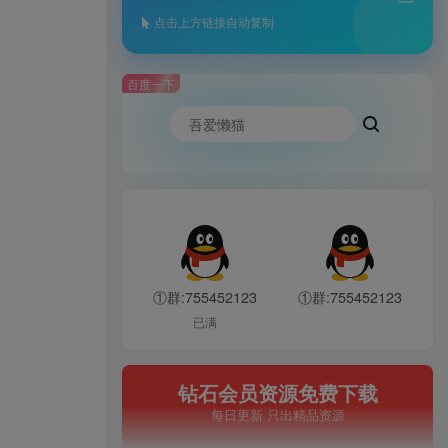
点击上方链接自动复制
百度一下
①群:755452123
①群:755452123
已满
钻石会员资源免费下载
每日更新 只出精品资源