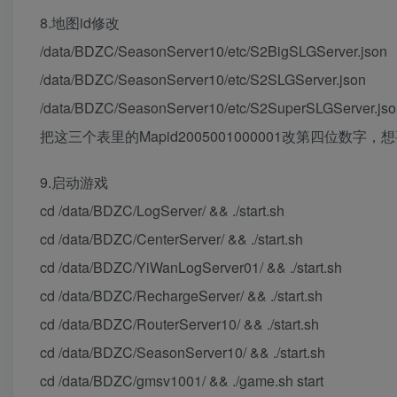
8.地图id修改
/data/BDZC/SeasonServer10/etc/S2BigSLGServer.json
/data/BDZC/SeasonServer10/etc/S2SLGServer.json
/data/BDZC/SeasonServer10/etc/S2SuperSLGServer.jso
把这三个表里的Mapid2005001000001改第四位数字
9.启动游戏
cd /data/BDZC/LogServer/ && ./start.sh
cd /data/BDZC/CenterServer/ && ./start.sh
cd /data/BDZC/YiWanLogServer01/ && ./start.sh
cd /data/BDZC/RechargeServer/ && ./start.sh
cd /data/BDZC/RouterServer10/ && ./start.sh
cd /data/BDZC/SeasonServer10/ && ./start.sh
cd /data/BDZC/gmsv1001/ && ./game.sh start