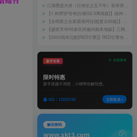
江湖墨迹大侠（行侠仗义五千年）登录弹出 WELCOME 提示无法进游戏修复教程
【1.80野驴传奇[白猪G2.5离线版]】战神引擎WIN服务端+GM工具+充值后台+安卓+架设教程
【全明星之全新霸者阿拉德[复古65版]】横版闯关手游Linux服务端+配套表+WEB管理后台+GM授权后台+双端+架设教程
【盛世芳华H5多区跨服内购本地版】三网H5宫斗养成游戏Linux手工服务端+CDK授权后台+安卓+架设教程
【2003我本沉默[RED引擎]】RED引擎传奇手游WIN服务端+GM工具+安卓+架设教程
在线接单
新手专享
限时特惠
新手搭建不用愁，小狸帮你解忧愁。
QQ：12225150
立即联系
解压密码
www.skt3.com