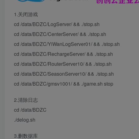
1.关闭游戏
cd /data/BDZC/LogServer/ && ./stop.sh
cd /data/BDZC/CenterServer/ && ./stop.sh
cd /data/BDZC/YiWanLogServer01/ && ./stop.sh
cd /data/BDZC/RechargeServer/ && ./stop.sh
cd /data/BDZC/RouterServer10/ && ./stop.sh
cd /data/BDZC/SeasonServer10/ && ./stop.sh
cd /data/BDZC/gmsv1001/ && ./game.sh stop
2.清除日志
cd /data/BDZC
./delog.sh
3.删数据库