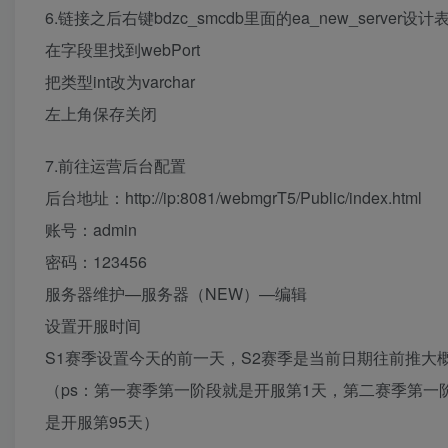
6.链接之后右键bdzc_smcdb里面的ea_new_server设计
在字段里找到webPort
把类型int改为varchar
左上角保存关闭
7.前往运营后台配置
后台地址：http://ip:8081/webmgrT5/Public/index.html
账号：admin
密码：123456
服务器维护—服务器（NEW）—编辑
设置开服时间
S1赛季设置今天的前一天，S2赛季是当前日期往前推大概
（ps：第一赛季第一阶段就是开服第1天，第二赛季第一
是开服第95天）