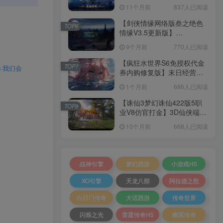
套源码+本地注册+本地热更
11个月前
837人已阅读
+加解密工具+GM授权后台
+安卓+架设教程
【剑侠情缘网络版叁之绝色
TOP6
情缘V3.5更新版】
3DMMORPG端游Linux服务
9个月前
770人已阅读
端+GM指令+PC客户端+架设
教程
【疯狂水世界S6免授权代金
TOP7
 我们会
券内购修复版】末日经营生
存手游Linux服务端+加解密
1个月前
686人已阅读
工具+管理后台+CDK授权后
台+安卓+架设教程
【诛仙3梦幻诛仙422版5职
TOP8
业V8仿官打金】3D仙侠端游
Linux服务端+网页注册+GM
10个月前
668人已阅读
工具+PC客户端+架设教程
战神引擎
梦幻西游
小游戏H5
XO引擎
天龙八部
阿拉德之怒
白日门传奇
大话西游
传奇世界
闪烁之光
雷霆传奇H5
幽冥传奇