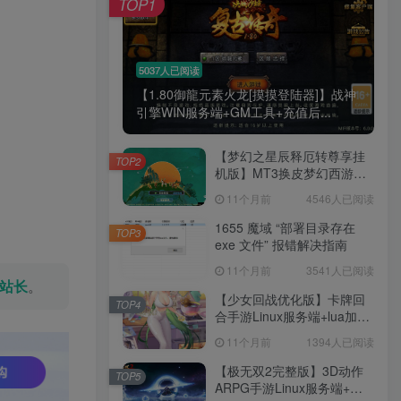
TOP1
腰也不酸了！
工作也轻松了！
5037人已阅读
【1.80御龍元素火龙[摸摸登陆器]】战神
引擎WIN服务端+GM工具+充值后...
【梦幻之星辰释厄转尊享挂
TOP2
机版】MT3换皮梦幻西游
Linux服务端+GM后台+双端
11个月前
4546人已阅读
+源码+架设教程
1655 魔域 “部署目录存在
TOP3
exe 文件” 报错解决指南
11个月前
3541人已阅读
站长
。
【少女回战优化版】卡牌回
TOP4
合手游Linux服务端+lua加解
密工具+GM管理后台+GM授
11个月前
1394人已阅读
权后台+安卓+架设教程
【极无双2完整版】3D动作
TOP5
ARPG手游Linux服务端+全