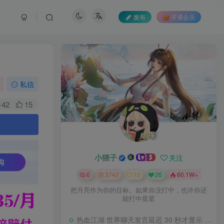
发布
开通会员
私信
142
15
。
小狸子
关注
0
3742
13
26
60.1W+
把月亮作为你的目标。如果你没打中，也许你还
能打中星星
热血江湖 世界聊天发言延迟 30 秒才显示 BUG 修复教程