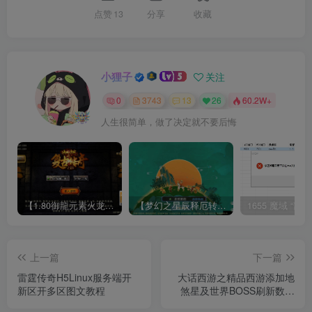
点赞
13
分享
收藏
小狸子
关注
0
3743
13
26
60.2W+
人生很简单，做了决定就不要后悔
【1.80御龍元素火龙[摸摸登陆器]】战神引擎WIN服务端+GM工具+充值后台+双端+架设教程
【梦幻之星辰释厄转尊享挂机版】MT3换皮梦幻西游Linux服务端+GM后台+双端+源码+架设教程
上一篇
下一篇
雷霆传奇H5Linux服务端开
大话西游之精品西游添加地
新区开多区图文教程
煞星及世界BOSS刷新数量
详细修改教程