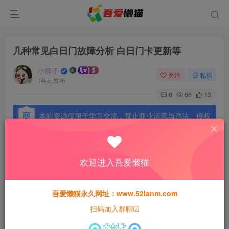
几种常见白日门故障分析 白日门卡更新等
小狸子
关注
私信
1年前发布
0
66
13
本站资源仅用于学习交流，禁止商业运营与违法、侵权
等非法行为；资源下载后请于 24 小时内删除，违规后
果由使用者自行承担。
欢迎进入吾爱懒猫
吾爱懒猫永久网址：www.52lanm.com
一、不开门，卡在“正在获取版本更新”
扫码加入群聊☑