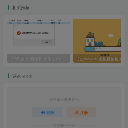
相关推荐
1655 魔域 “部署目录存在 exe 文件” 报错解决指南
防止VMware虚拟机被检
评论
抢沙发
请登录后发表评论
登录
注册
社交账号登录