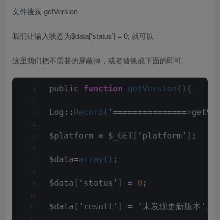
文件搜索 getVersion
我们让输入状态为$data[‘status’] = 0; 就可以
这里我们把不需要的屏蔽掉，或者替换成下面的即可.
public 
function
getVersion
(){
Log::
Record
(
‘===============
>
getVe
$platform = $_GET
[
‘platform’
]
;
$data=
array
()
;
$data
[
‘status’
]
 = 
0
;
$data
[
‘result’
]
 = ‘未发现更新版本’;