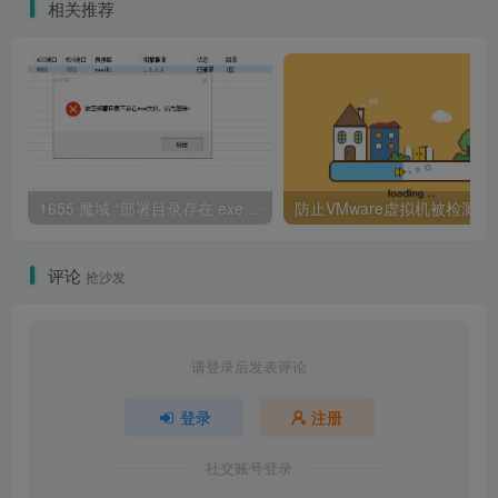
相关推荐
1655 魔域 “部署目录存在 exe 文件” 报错解决指南
防止VMware虚拟机被检
评论
抢沙发
请登录后发表评论
登录
注册
社交账号登录