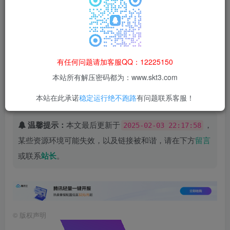
如果要解压一个名为skt3com.tar.gz的文件，可以使用如下命
令：
cd /
有任何问题请加客服QQ：12225150
tar zxvf skt3com.
tar
.
gz
本站所有解压密码都为：www.skt3.com
本站在此承诺
稳定运行绝不跑路
有问题联系客服！
温馨提示：
本文最后更新于
，
2025-02-03 22:17:58
某些资源环境可能失效，以及链接被和谐，请在下方
留言
或联系
站长
。
©
版权声明