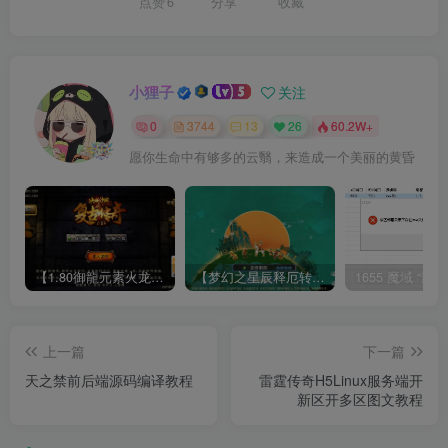
点赞
6
分享
收藏
小狸子
关注
0
3744
13
26
60.2W+
愿你生命中有够多的云翳，来造成一个美丽的黄昏
【1.80御龍元素火龙[摸摸登陆器]】战神引擎WIN服务端+GM工具+充值后台+双端+架设教程
【梦幻之星辰释厄转尊享挂机版】MT3换皮梦幻西游Linux服务端+GM后台+双端+源码+架设教程
上一篇
下一篇
天之禁前后端源码编译教程
雷霆传奇H5Linux服务端开
新区开多区图文教程