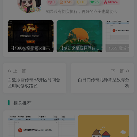
0
3742
13
26
60W+
如果没有切实执行，再好的点子也是徒劳
【1.80御龍元素火龙[摸摸登陆器]】战神引擎WIN服务端+GM工具+充值后台+双端+架设教程
【梦幻之星辰释厄转尊享挂机版】MT3换皮梦幻西游Linux服务端+GM后台+双端+源码+架设教程
上一篇
下一篇
白鹭冰雪传奇H5开区时间合
白日门传奇几种常见故障分
区时间修改路径
析
相关推荐