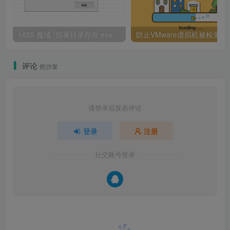
1655 魔域 “部署目录存在 exe 文件” 报错解决指南
防止VMware虚拟机被检
评论
抢沙发
请登录后发表评论
登录
注册
社交账号登录