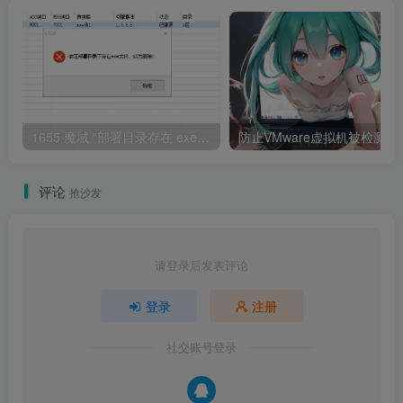
1655 魔域 “部署目录存在 exe 文件” 报错解决指南
防止VMware虚拟机被检
评论
抢沙发
请登录后发表评论
登录
注册
社交账号登录