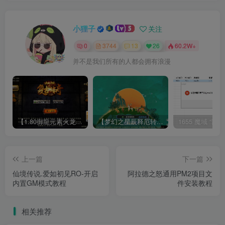
小狸子
关注
0
3744
13
26
60.2W+
并不是我们所有的人都会拥有浪漫
【1.80御龍元素火龙[摸摸登陆器]】战神引擎WIN服务端+GM工具+充值后台+双端+架设教程
【梦幻之星辰释厄转尊享挂机版】MT3换皮梦幻西游Linux服务端+GM后台+双端+源码+架设教程
上一篇
下一篇
仙境传说.爱如初见RO-开启
阿拉德之怒通用PM2项目文
内置GM模式教程
件安装教程
相关推荐