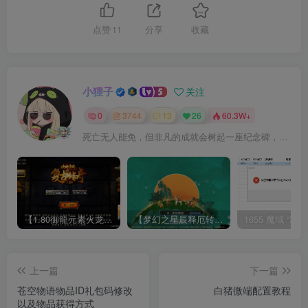
点赞
11
分享
收藏
小狸子
关注
0
3744
13
26
60.3W+
死亡无人能免，但非凡的成就会树起一座纪念碑，它将一直立到太阳冷却之时
【1.80御龍元素火龙[摸摸登陆器]】战神引擎WIN服务端+GM工具+充值后台+双端+架设教程
【梦幻之星辰释厄转尊享挂机版】MT3换皮梦幻西游Linux服务端+GM后台+双端+源码+架设教程
上一篇
下一篇
苍空物语物品ID礼包码修改
白猪微端配置教程
以及物品获得方式