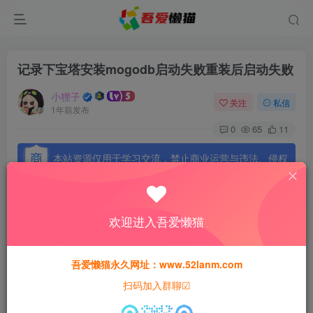
记录下宝塔安装mogodb启动失败重装后启动失败
小狸子
关注
私信
1年前发布
0
65
11
本站资源仅用于学习交流，禁止商业运营与违法、侵权
等非法行为；资源下载后请于 24 小时内删除，违规后
果由使用者自行承担。
欢迎进入吾爱懒猫
吾爱懒猫永久网址：www.52lanm.com
宝塔直接卸载MongoDb
扫码加入群聊☑