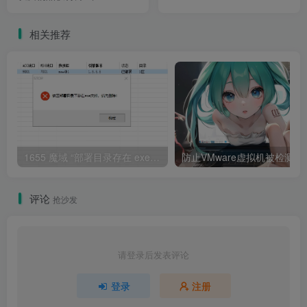
相关推荐
1655 魔域 “部署目录存在 exe 文件” 报错解决指南
防止VMware虚拟机被检
评论
抢沙发
请登录后发表评论
登录
注册