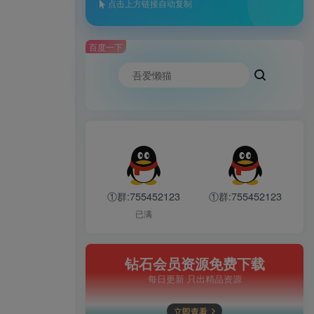
点击上方链接自动复制
百度一下
①群:755452123
①群:755452123
已满
钻石会员资源免费下载
每日更新 只出精品资源
立即查看