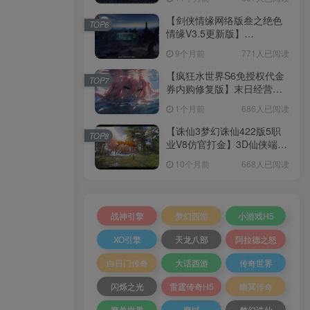
+加解密工具+GM授权后台
+安卓+架设教程
【剑侠情缘网络版叁之绝色
TOP6
情缘V3.5更新版】
3DMMORPG端游Linux服务
9个月前
771人已阅读
端+GM指令+PC客户端+架设
教程
【疯狂水世界S6免授权代金
TOP7
券内购修复版】末日经营生
存手游Linux服务端+加解密
1个月前
686人已阅读
工具+管理后台+CDK授权后
台+安卓+架设教程
【诛仙3梦幻诛仙422版5职
TOP8
业V8仿官打金】3D仙侠端游
Linux服务端+网页注册+GM
10个月前
668人已阅读
工具+PC客户端+架设教程
战神引擎
梦幻西游
小游戏H5
XO引擎
天龙八部
阿拉德之怒
白日门传奇
大话西游
传奇世界
闪烁之光
雷霆传奇H5
幽冥传奇
魔兽世界
魔域
梦幻诛仙