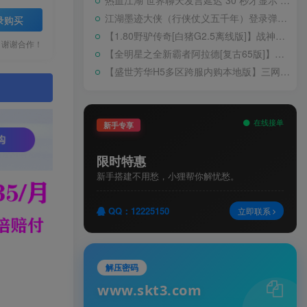
热血江湖 世界聊天发言延迟 30 秒才显示 BUG 修复教程
江湖墨迹大侠（行侠仗义五千年）登录弹出 WELCOME 提示无法进游戏修复教程
录购买
【1.80野驴传奇[白猪G2.5离线版]】战神引擎WIN服务端+GM工具+充值后台+安卓+架设教程
，谢谢合作！
【全明星之全新霸者阿拉德[复古65版]】横版闯关手游Linux服务端+配套表+WEB管理后台+GM授权后台+双端+架设教程
【盛世芳华H5多区跨服内购本地版】三网H5宫斗养成游戏Linux手工服务端+CDK授权后台+安卓+架设教程
。
在线接单
新手专享
限时特惠
新手搭建不用愁，小狸帮你解忧愁。
QQ：12225150
立即联系
解压密码
www.skt3.com