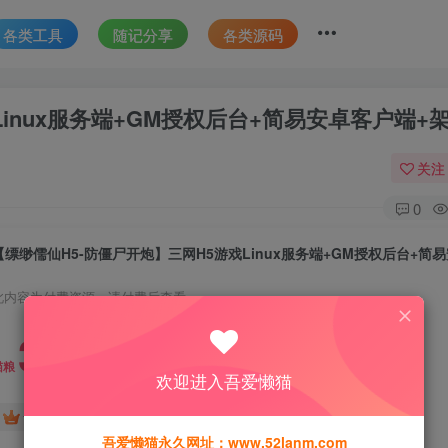
各类工具
随记分享
各类源码
inux服务端+GM授权后台+简易安卓客户端+
关注
0
此内容为付费资源，请付费后查看
30
猫粮
欢迎进入吾爱懒猫
15
免费
黄金会员
猫粮
钻石会员
吾爱懒猫永久网址：www.52lanm.com