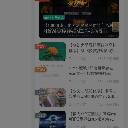
工作也轻松了！
5037人已阅读
【1.80御龍元素火龙[摸摸登陆器]】战神
引擎WIN服务端+GM工具+充值后...
【梦幻之星辰释厄转尊享挂
TOP2
机版】MT3换皮梦幻西游
Linux服务端+GM后台+双端
11个月前
4546人已阅读
+源码+架设教程
1655 魔域 “部署目录存在
TOP3
exe 文件” 报错解决指南
11个月前
3541人已阅读
【少女回战优化版】卡牌回
TOP4
合手游Linux服务端+lua加解
密工具+GM管理后台+GM授
11个月前
1394人已阅读
权后台+安卓+架设教程
【极无双2完整版】3D动作
TOP5
ARPG手游Linux服务端+全
套源码+本地注册+本地热更
11个月前
837人已阅读