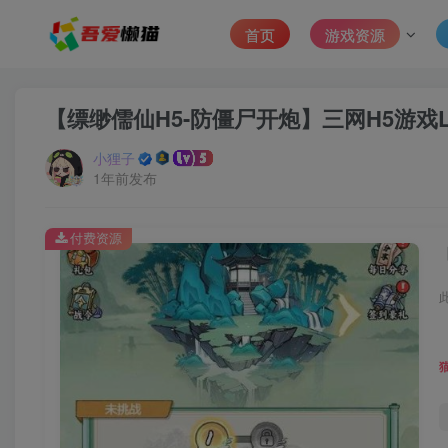
首页
游戏资源
【缥缈儒仙H5-防僵尸开炮】三网H5游戏L
小狸子
1年前发布
付费资源