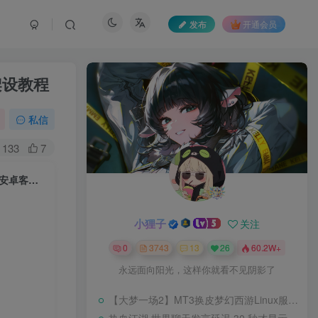
发布
开通会员
架设教程
私信
133
7
【缥缈儒仙H5-防僵尸开炮】三网H5游戏Linux服务端+GM授权后台+简易安卓客户端+架设教程
小狸子
关注
0
3743
13
26
60.2W+
永远面向阳光，这样你就看不见阴影了
【大梦一场2】MT3换皮梦幻西游Linux服务端+GM后台+源码+双端+架设教程