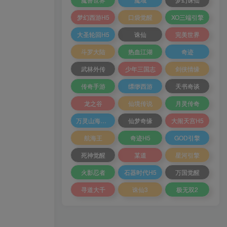
梦幻西游H5
口袋觉醒
XO三端引擎
大圣轮回H5
诛仙
完美世界
斗罗大陆
热血江湖
奇迹
武林外传
少年三国志
剑侠情缘
传奇手游
缥缈西游
天书奇谈
龙之谷
仙境传说
月灵传奇
万灵山海之境
仙梦奇缘
大闹天宫H5
航海王
奇迹H5
GOD引擎
死神觉醒
某道
星河引擎
火影忍者
石器时代H5
万国觉醒
寻道大千
诛仙3
极无双2