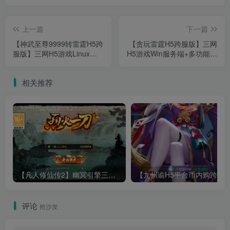
上一篇
下一篇
【神武至尊9999转雷霆H5跨
【贪玩雷霆H5跨服版】三网
服版】三网H5游戏Linux服
H5游戏Win服务端+多功能管
务端+多区跨服+GM分级授
理后台+GM授权后台+架设
权后台+架设教程
教程
相关推荐
【凡人修仙传2】幽冥引擎三网H5游戏Win服务端+全套表+全套源码+运营管理后台+安卓+架设教程
评论
抢沙发