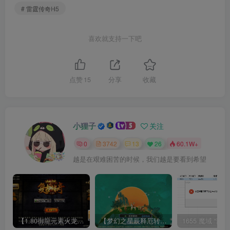
# 雷霆传奇H5
喜欢就支持一下吧
点赞
15
分享
收藏
小狸子
关注
0
3742
13
26
60.1W+
越是在艰难困苦的时候，我们越是要看到希望
【1.80御龍元素火龙[摸摸登陆器]】战神引擎WIN服务端+GM工具+充值后台+双端+架设教程
【梦幻之星辰释厄转尊享挂机版】MT3换皮梦幻西游Linux服务端+GM后台+双端+源码+架设教程