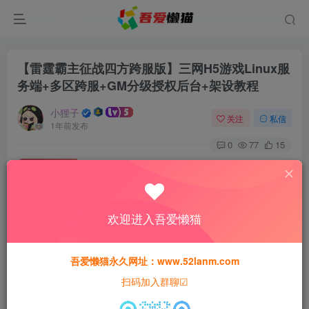
【雷霆霸主征战四方跨服版】三网H5游戏Linux服
务端+多区跨服+GM分级授权后台+架设教程
小狸子
关注
私信
1年前发布
0
77
15
付费资源
【雷霆霸主征战四方跨服版】三网H5游戏Linux服务端+多区跨服+GM分级授权后台+架设教程
此内容为付费资源，请付费后查看
欢迎进入吾爱懒猫
30
猫粮
吾爱懒猫永久网址：www.52lanm.com
15
免费
黄金会员
猫粮
钻石会员
扫码加入群聊☑
登录购买