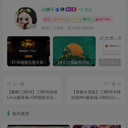
小狸子
关注
0
3744
13
26
60.3W+
摔倒了又怎样，至少我们还年轻
【1.80御龍元素火龙[摸摸登陆器]】战神引擎WIN服务端+GM工具+充值后台+双端+架设教程
【梦幻之星辰释厄转尊享挂机版】MT3换皮梦幻西游Linux服务端+GM后台+双端+源码+架设教程
上一篇
下一篇
【貂蝉三国H5】三网H5游戏
【草帽大冒险】三网H5卡牌
Linux服务端+GM授权后台
游戏Win服务端+GM后台+架
+架设教程
设教程
相关推荐