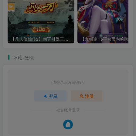
【凡人修仙传2】幽冥引擎三网H5游戏Win服务端+全套表+全套源码+运营管理后台+安卓+架设教程
评论
抢沙发
请登录后发表评论
登录
注册
社交账号登录