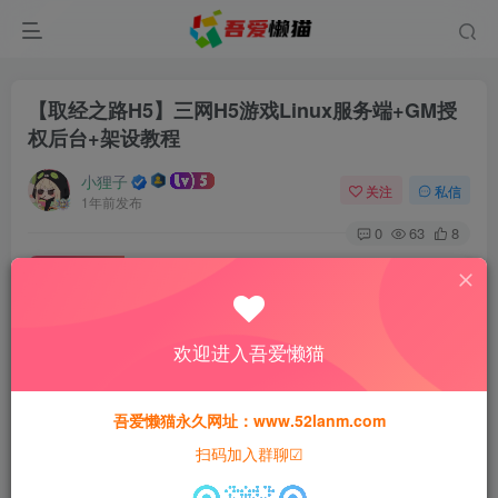
【取经之路H5】三网H5游戏Linux服务端+GM授
权后台+架设教程
小狸子
关注
私信
1年前发布
0
63
8
付费资源
【取经之路H5】三网H5游戏Linux服务端+GM授权后台+架设教程
此内容为付费资源，请付费后查看
欢迎进入吾爱懒猫
30
猫粮
吾爱懒猫永久网址：www.52lanm.com
15
免费
黄金会员
猫粮
钻石会员
扫码加入群聊☑
登录购买