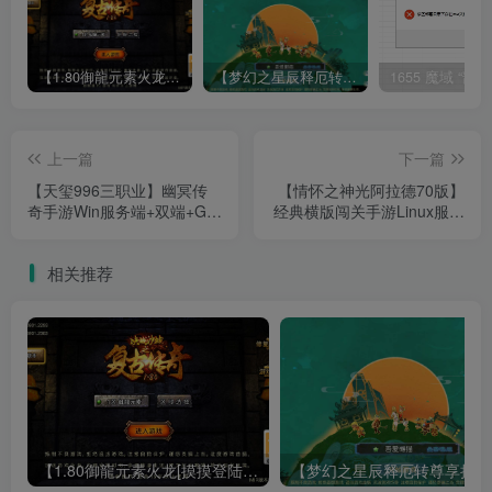
【1.80御龍元素火龙[摸摸登陆器]】战神引擎WIN服务端+GM工具+充值后台+双端+架设教程
【梦幻之星辰释厄转尊享挂机版】MT3换皮梦幻西游Linux服务端+GM后台+双端+源码+架设教程
上一篇
下一篇
【天玺996三职业】幽冥传
【情怀之神光阿拉德70版】
奇手游Win服务端+双端+GM
经典横版闯关手游Linux服务
后台+架设教程
端+双端+GM后台+架设教程
相关推荐
【1.80御龍元素火龙[摸摸登陆器]】战神引擎WIN服务端+GM工具+充值后台+双端+架设教程
【梦幻