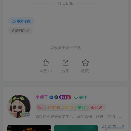
THE END
手游专区
# 梦幻西游
喜欢就支持一下吧
点赞
13
分享
收藏
小狸子
关注
0
3742
13
26
60W+
如果你不好好享受生活，你的悲伤、难过、害怕、羞愧和内疚会代替你享受