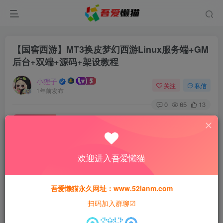
【国窖西游】MT3换皮梦幻西游Linux服务端+GM
后台+双端+源码+架设教程
小狸子
关注
私信
1年前发布
0
65
13
付费资源
【国窖西游】MT3换皮梦幻西游Linux服务端+GM后台+双端+源码+架设教程
此内容为付费资源，请付费后查看
欢迎进入吾爱懒猫
30
猫粮
吾爱懒猫永久网址：www.52lanm.com
15
免费
黄金会员
猫粮
钻石会员
扫码加入群聊☑
登录购买