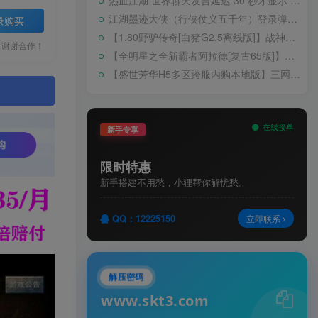
热血江湖 世界聊天发言延迟 30 秒才显示 BUG 修复教程
江湖墨迹大侠（行侠仗义五千年）登录弹出 WELCOME 提示无法进游戏修复教程
录购买
【1.80野驴传奇[白猪G2.5离线版]】战神引擎WIN服务端+GM工具+充值后台+安卓+架设教程
，谢谢合作！
【全明星之全新霸者阿拉德[复古65版]】横版闯关手游Linux服务端+配套表+WEB管理后台+GM授权后台+双端+架设教程
【盛世芳华H5多区跨服内购本地版】三网H5宫斗养成游戏Linux手工服务端+CDK授权后台+安卓+架设教程
。
在线接单
新手专享
限时特惠
新手搭建不用愁，小狸帮你解忧愁。
QQ：12225150
立即联系
解压密码
www.skt3.com