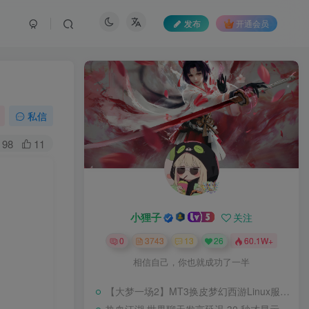
发布
开通会员
私信
98
11
小狸子
关注
0
3743
13
26
60.1W+
相信自己，你也就成功了一半
【大梦一场2】MT3换皮梦幻西游Linux服务端+GM后台+源码+双端+架设教程