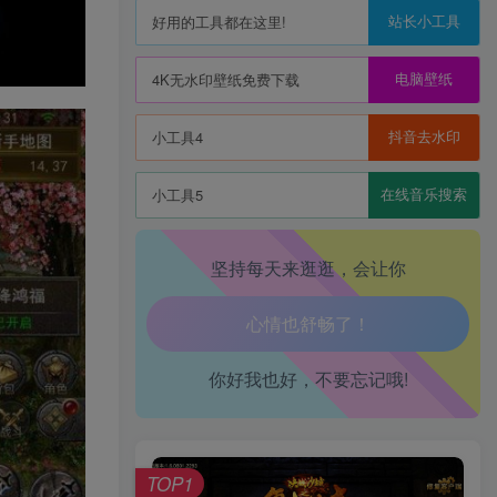
站长小工具
好用的工具都在这里!
电脑壁纸
4K无水印壁纸免费下载
抖音去水印
小工具4
生活也美好了！
在线音乐搜索
小工具5
心情也舒畅了！
走路也有劲了！
坚持每天来逛逛，会让你
腿也不痛了！
腰也不酸了！
你好我也好，不要忘记哦!
工作也轻松了！
TOP1