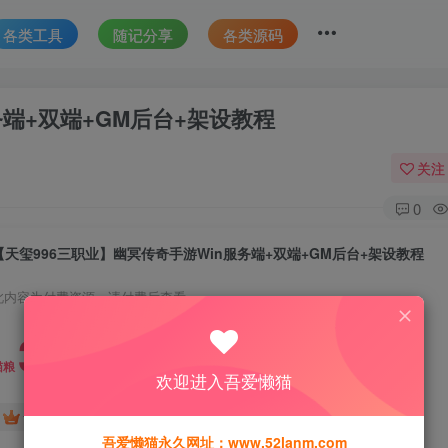
各类工具
随记分享
各类源码
务端+双端+GM后台+架设教程
关注
0
【天玺996三职业】幽冥传奇手游Win服务端+双端+GM后台+架设教程
此内容为付费资源，请付费后查看
30
猫粮
欢迎进入吾爱懒猫
15
免费
黄金会员
猫粮
钻石会员
吾爱懒猫永久网址：www.52lanm.com