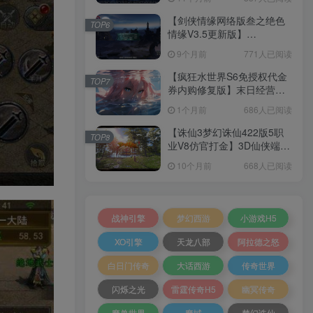
+加解密工具+GM授权后台
+安卓+架设教程
【剑侠情缘网络版叁之绝色
TOP6
情缘V3.5更新版】
3DMMORPG端游Linux服务
9个月前
771人已阅读
端+GM指令+PC客户端+架设
教程
【疯狂水世界S6免授权代金
TOP7
券内购修复版】末日经营生
存手游Linux服务端+加解密
1个月前
686人已阅读
工具+管理后台+CDK授权后
台+安卓+架设教程
【诛仙3梦幻诛仙422版5职
TOP8
业V8仿官打金】3D仙侠端游
Linux服务端+网页注册+GM
10个月前
668人已阅读
工具+PC客户端+架设教程
战神引擎
梦幻西游
小游戏H5
XO引擎
天龙八部
阿拉德之怒
白日门传奇
大话西游
传奇世界
闪烁之光
雷霆传奇H5
幽冥传奇
魔兽世界
魔域
梦幻诛仙