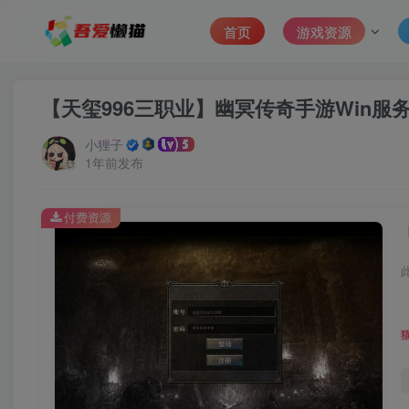
首页
游戏资源
【天玺996三职业】幽冥传奇手游Win服
小狸子
1年前发布
付费资源