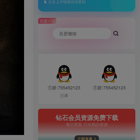
点击上方链接自动复制
百度一下
①群:755452123
①群:755452123
已满
钻石会员资源免费下载
每日更新 只出精品资源
立即查看