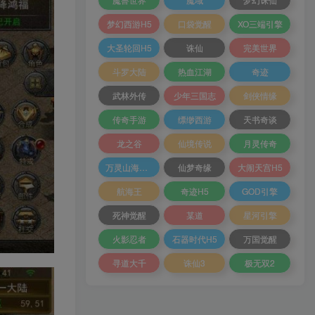
梦幻西游H5
口袋觉醒
XO三端引擎
大圣轮回H5
诛仙
完美世界
斗罗大陆
热血江湖
奇迹
武林外传
少年三国志
剑侠情缘
传奇手游
缥缈西游
天书奇谈
龙之谷
仙境传说
月灵传奇
万灵山海之境
仙梦奇缘
大闹天宫H5
航海王
奇迹H5
GOD引擎
死神觉醒
某道
星河引擎
火影忍者
石器时代H5
万国觉醒
寻道大千
诛仙3
极无双2