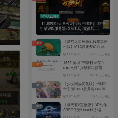
5037人已阅读
【1.80御龍元素火龙[摸摸登陆器]】战神
引擎WIN服务端+GM工具+充值后...
【梦幻之星辰释厄转尊享挂
TOP2
机版】MT3换皮梦幻西游
Linux服务端+GM后台+双端
11个月前
4546人已阅读
+源码+架设教程
1655 魔域 “部署目录存在
TOP3
exe 文件” 报错解决指南
11个月前
3541人已阅读
【少女回战优化版】卡牌回
TOP4
合手游Linux服务端+lua加解
密工具+GM管理后台+GM授
11个月前
1394人已阅读
权后台+安卓+架设教程
【极无双2完整版】3D动作
TOP5
ARPG手游Linux服务端+全
套源码+本地注册+本地热更
11个月前
837人已阅读