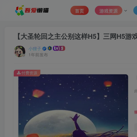
首页
游戏资源
【大圣轮回之主公别这样H5】三网H5游戏L
小狸子
1年前发布
付费资源