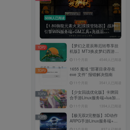
5036人已阅读
【1.80御龍元素火龙[摸摸登陆器]】战神
引擎WIN服务端+GM工具+充值后...
【梦幻之星辰释厄转尊享挂
TOP2
机版】MT3换皮梦幻西游
Linux服务端+GM后台+双端
11个月前
4546人已阅读
+源码+架设教程
1655 魔域 “部署目录存在
TOP3
exe 文件” 报错解决指南
11个月前
3541人已阅读
【少女回战优化版】卡牌回
TOP4
合手游Linux服务端+lua加解
密工具+GM管理后台+GM授
11个月前
1394人已阅读
权后台+安卓+架设教程
【极无双2完整版】3D动作
TOP5
ARPG手游Linux服务端+全
套源码+本地注册+本地热更
11个月前
837人已阅读