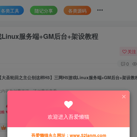
各类工具
随记分享
各类源码
inux服务端+GM后台+架设教程
关注
0
【大圣轮回之主公别这样H5】三网H5游戏Linux服务端+GM后台+架设教
此内容为付费资源，请付费后查看
30
猫粮
欢迎进入吾爱懒猫
15
免费
黄金会员
猫粮
钻石会员
吾爱懒猫永久网址：www.52lanm.com