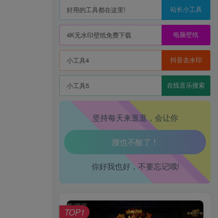
站长小工具
好用的工具都在这里!
电脑壁纸
4K无水印壁纸免费下载
抖音去水印
小工具4
在线音乐搜索
小工具5
生活也美好了！
坚持每天来逛逛，会让你
心情也舒畅了！
走路也有劲了！
你好我也好，不要忘记哦!
腿也不痛了！
腰也不酸了！
TOP1
工作也轻松了！