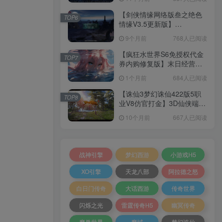
+加解密工具+GM授权后台
+安卓+架设教程
【剑侠情缘网络版叁之绝色
TOP6
情缘V3.5更新版】
3DMMORPG端游Linux服务
9个月前
768人已阅读
端+GM指令+PC客户端+架设
教程
【疯狂水世界S6免授权代金
TOP7
券内购修复版】末日经营生
存手游Linux服务端+加解密
1个月前
684人已阅读
工具+管理后台+CDK授权后
台+安卓+架设教程
【诛仙3梦幻诛仙422版5职
TOP8
业V8仿官打金】3D仙侠端游
Linux服务端+网页注册+GM
10个月前
667人已阅读
工具+PC客户端+架设教程
战神引擎
梦幻西游
小游戏H5
XO引擎
天龙八部
阿拉德之怒
白日门传奇
大话西游
传奇世界
闪烁之光
雷霆传奇H5
幽冥传奇
魔兽世界
魔域
梦幻诛仙