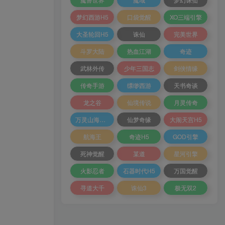
梦幻西游H5
口袋觉醒
XO三端引擎
大圣轮回H5
诛仙
完美世界
斗罗大陆
热血江湖
奇迹
武林外传
少年三国志
剑侠情缘
传奇手游
缥缈西游
天书奇谈
龙之谷
仙境传说
月灵传奇
万灵山海之境
仙梦奇缘
大闹天宫H5
航海王
奇迹H5
GOD引擎
死神觉醒
某道
星河引擎
火影忍者
石器时代H5
万国觉醒
寻道大千
诛仙3
极无双2