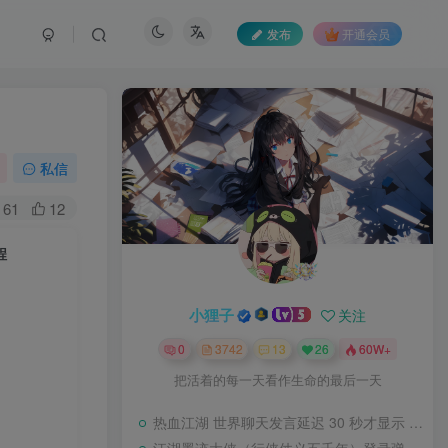
发布
开通会员
私信
61
12
程
小狸子
关注
0
3742
13
26
60W+
把活着的每一天看作生命的最后一天
热血江湖 世界聊天发言延迟 30 秒才显示 BUG 修复教程