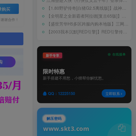
江湖墨迹大侠（行侠仗义五千年）登录弹出 WELCOME 提示无法进游戏修复教程
【1.80野驴传奇[白猪G2.5离线版]】战神引擎WIN服务端+GM工具+充值后台+安卓+架设教程
录购买
【全明星之全新霸者阿拉德[复古65版]】横版闯关手游Linux服务端+配套表+WEB管理后台+GM授权后台+双端+架设教程
，谢谢合作！
【盛世芳华H5多区跨服内购本地版】三网H5宫斗养成游戏Linux手工服务端+CDK授权后台+安卓+架设教程
【2003我本沉默[RED引擎]】RED引擎传奇手游WIN服务端+GM工具+安卓+架设教程
。
在线接单
新手专享
限时特惠
新手搭建不用愁，小狸帮你解忧愁。
QQ：12225150
立即联系
解压密码
www.skt3.com