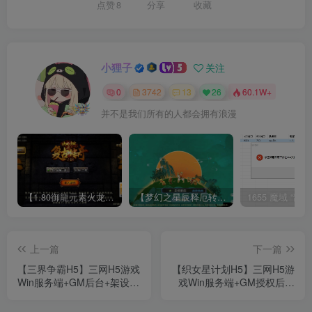
点赞
8
分享
收藏
小狸子
关注
0
3742
13
26
60.1W+
并不是我们所有的人都会拥有浪漫
【1.80御龍元素火龙[摸摸登陆器]】战神引擎WIN服务端+GM工具+充值后台+双端+架设教程
【梦幻之星辰释厄转尊享挂机版】MT3换皮梦幻西游Linux服务端+GM后台+双端+源码+架设教程
上一篇
下一篇
【三界争霸H5】三网H5游戏
【织女星计划H5】三网H5游
Win服务端+GM后台+架设教
戏Win服务端+GM授权后台
程
+架设教程