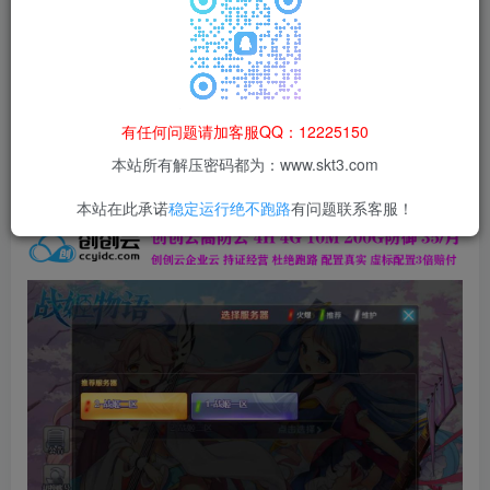
本站所有资源均为网络收集整理而来，仅供学习研究使用，请在下
载后24h内删除，谢谢合作！
本站资源仅用于学习交流，禁止商业运营与违法、侵权
等非法行为；资源下载后请于 24 小时内删除，违规后
有任何问题请加客服QQ：12225150
果由使用者自行承担。
本站所有解压密码都为：www.skt3.com
本站在此承诺
稳定运行绝不跑路
有问题联系客服！