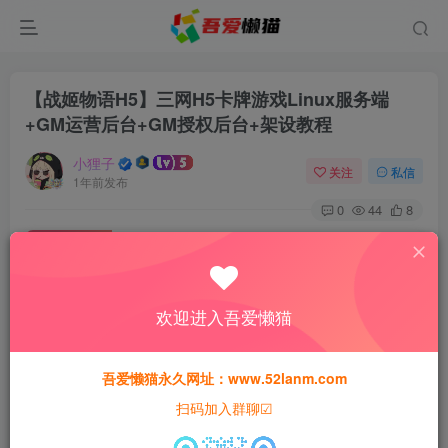
【战姬物语H5】三网H5卡牌游戏Linux服务端
+GM运营后台+GM授权后台+架设教程
小狸子
关注
私信
1年前发布
0
44
8
付费资源
【战姬物语H5】三网H5卡牌游戏Linux服务端+GM运营后台+GM授权后台+架设教程
此内容为付费资源，请付费后查看
欢迎进入吾爱懒猫
30
猫粮
吾爱懒猫永久网址：www.52lanm.com
15
免费
黄金会员
猫粮
钻石会员
扫码加入群聊☑
登录购买