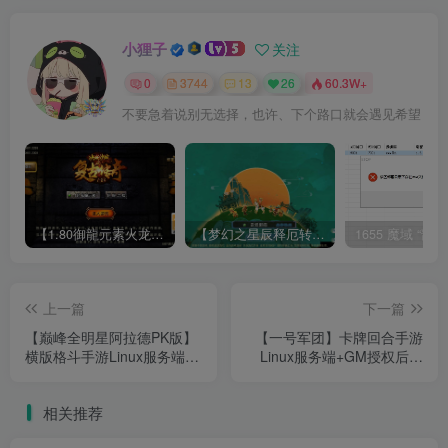
小狸子
关注
0
3744
13
26
60.3W+
不要急着说别无选择，也许、下个路口就会遇见希望
【1.80御龍元素火龙[摸摸登陆器]】战神引擎WIN服务端+GM工具+充值后台+双端+架设教程
【梦幻之星辰释厄转尊享挂机版】MT3换皮梦幻西游Linux服务端+GM后台+双端+源码+架设教程
上一篇
下一篇
【巅峰全明星阿拉德PK版】
【一号军团】卡牌回合手游
横版格斗手游Linux服务端
Linux服务端+GM授权后台
+GM授权后台+双端+架设教
+双端+架设教程
程
相关推荐