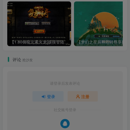
【1.80御龍元素火龙[摸摸登陆器]】战神引擎WIN服务端+GM工具+充值后台+双端+架设教程
【梦幻
评论
抢沙发
请登录后发表评论
登录
注册
社交账号登录