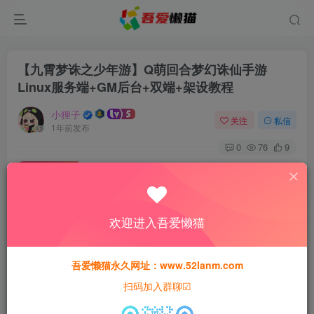
【九霄梦诛之少年游】Q萌回合梦幻诛仙手游
Linux服务端+GM后台+双端+架设教程
小狸子
关注
私信
1年前发布
0
76
9
付费资源
【九霄梦诛之少年游】Q萌回合梦幻诛仙手游Linux服务端+GM后台+双端+架设教程
此内容为付费资源，请付费后查看
欢迎进入吾爱懒猫
30
猫粮
吾爱懒猫永久网址：www.52lanm.com
15
免费
黄金会员
猫粮
钻石会员
扫码加入群聊☑
登录购买