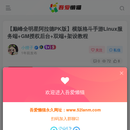
【巅峰全明星阿拉德PK版】横版格斗手游Linux服
务端+GM授权后台+双端+架设教程
小狸子
关注
私信
1年前发布
0
72
8
付费资源
【巅峰全明星阿拉德PK版】横版格斗手游Linux服务端+GM授权后台+双端+架设教程
此内容为付费资源，请付费后查看
欢迎进入吾爱懒猫
30
猫粮
吾爱懒猫永久网址：www.52lanm.com
15
免费
黄金会员
猫粮
钻石会员
扫码加入群聊☑
登录购买