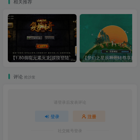
相关推荐
【1.80御龍元素火龙[摸摸登陆器]】战神引擎WIN服务端+GM工具+充值后台+双端+架设教程
【梦幻
评论
抢沙发
请登录后发表评论
登录
注册
社交账号登录