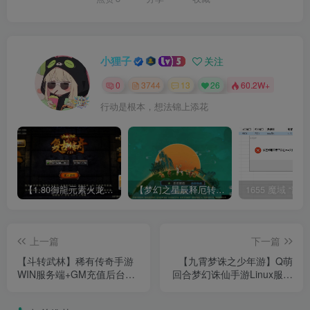
小狸子
关注
0
3744
13
26
60.2W+
行动是根本，想法锦上添花
【1.80御龍元素火龙[摸摸登陆器]】战神引擎WIN服务端+GM工具+充值后台+双端+架设教程
【梦幻之星辰释厄转尊享挂机版】MT3换皮梦幻西游Linux服务端+GM后台+双端+源码+架设教程
上一篇
下一篇
【斗转武林】稀有传奇手游
【九霄梦诛之少年游】Q萌
WIN服务端+GM充值后台
回合梦幻诛仙手游Linux服务
+安卓+架设教程
端+GM后台+双端+架设教程