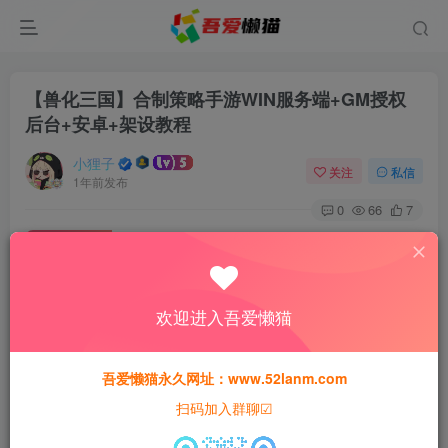
【兽化三国】合制策略手游WIN服务端+GM授权
后台+安卓+架设教程
小狸子
关注
私信
1年前发布
0
66
7
付费资源
【兽化三国】合制策略手游WIN服务端+GM授权后台+安卓+架设教程
此内容为付费资源，请付费后查看
欢迎进入吾爱懒猫
30
猫粮
吾爱懒猫永久网址：www.52lanm.com
15
免费
黄金会员
猫粮
钻石会员
扫码加入群聊☑
登录购买