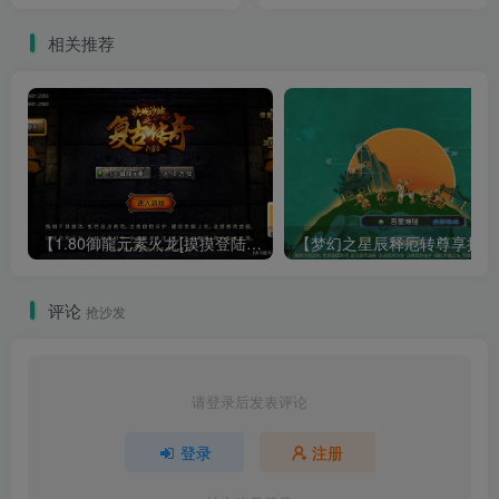
+GM工具+安卓+架设教程
+安卓+架设教程
相关推荐
【1.80御龍元素火龙[摸摸登陆器]】战神引擎WIN服务端+GM工具+充值后台+双端+架设教程
【梦幻
评论
抢沙发
请登录后发表评论
登录
注册