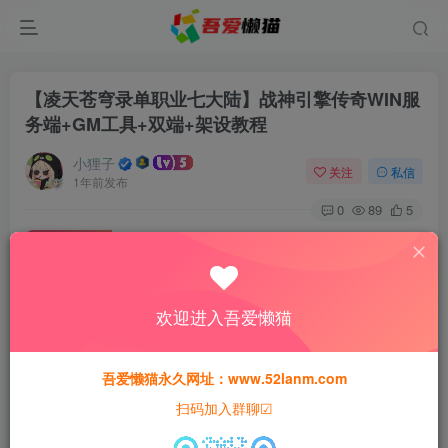
【凌天苍穹录单职业七大陆】战神引擎传奇WIN服
务端+GM工具+双端+架设教程
小狸子
关注
私信
1年前发布
0
89
5
付费资源
【凌天苍穹录单职业七大陆】战神引擎传奇WIN服务端+GM工具+双端+架设教程
此内容为付费资源，请付费后查看
欢迎进入吾爱懒猫
30
猫粮
吾爱懒猫永久网址：www.52lanm.com
15
免费
黄金会员
猫粮
钻石会员
扫码加入群聊☑
登录购买