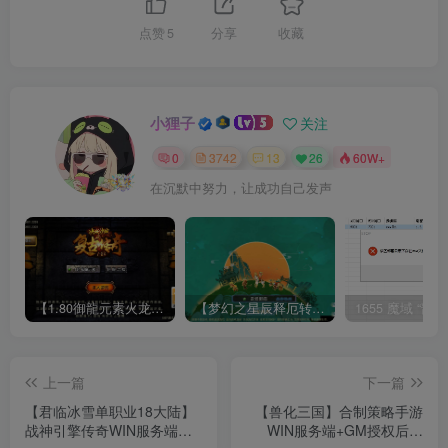
点赞
5
分享
收藏
小狸子
关注
0
3742
13
26
60W+
在沉默中努力，让成功自己发声
【1.80御龍元素火龙[摸摸登陆器]】战神引擎WIN服务端+GM工具+充值后台+双端+架设教程
【梦幻之星辰释厄转尊享挂机版】MT3换皮梦幻西游Linux服务端+GM后台+双端+源码+架设教程
上一篇
下一篇
【君临冰雪单职业18大陆】
【兽化三国】合制策略手游
战神引擎传奇WIN服务端
WIN服务端+GM授权后台