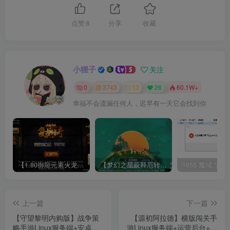
点赞
8
分享
收藏
小狸子
关注
0
3743
13
26
60.1W+
幸福不会遗漏任何人，迟早有一天它会找到你
【1.80御龍元素火龙[摸摸登陆器]】战神引擎WIN服务端+GM工具+充值后台+双端+架设教程
【梦幻之星辰释厄转尊享挂机版】MT3换皮梦幻西游Linux服务端+GM后台+双端+源码+架设教程
上一篇
下一篇
【守望黎明内购版】战争策
【源初阿拉德】横版闯关手
略手游Linux服务端+安卓客
游Linux服务端+运营后台+双