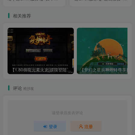
户端+架设教程
端+架设教程
相关推荐
【1.80御龍元素火龙[摸摸登陆器]】战神引擎WIN服务端+GM工具+充值后台+双端+架设教程
【梦幻
评论
抢沙发
请登录后发表评论
登录
注册