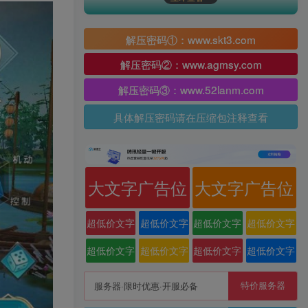
解压密码①：www.skt3.com
解压密码②：www.agmsy.com
解压密码③：www.52lanm.com
具体解压密码请在压缩包注释查看
大文字广告位
大文字广告位
超低价文字
超低价文字
超低价文字
超低价文字
广告位
广告位
广告位
广告位
超低价文字
超低价文字
超低价文字
超低价文字
广告位
广告位
广告位
广告位
特价服务器
服务器·限时优惠·开服必备