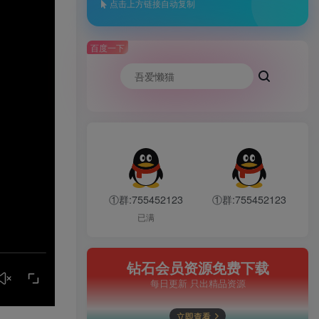
点击上方链接自动复制
百度一下
①群:755452123
①群:755452123
已满
钻石会员资源免费下载
每日更新 只出精品资源
立即查看