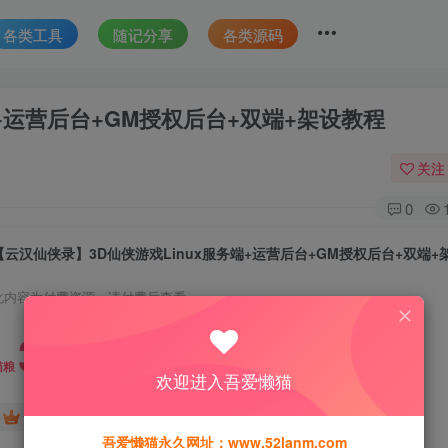
各类工具
随记分享
各类源码
端+运营后台+GM授权后台+双端+架设教程
关注
0
【云汉仙侠录】3D仙侠游戏Linux服务端+运营后台+GM授权后台+双端+
此内容为付费资源，请付费后查看
30
猫粮
欢迎进入吾爱懒猫
15
免费
黄金会员
猫粮
钻石会员
吾爱懒猫永久网址：www.52lanm.com