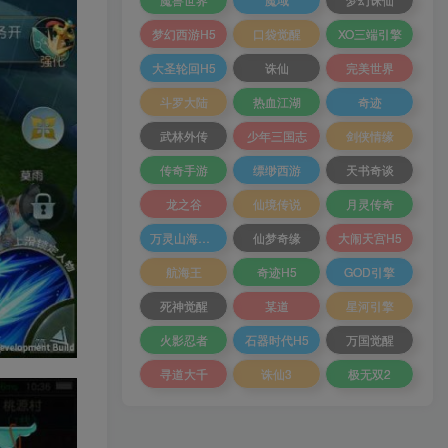
梦幻西游H5
口袋觉醒
XO三端引擎
大圣轮回H5
诛仙
完美世界
斗罗大陆
热血江湖
奇迹
武林外传
少年三国志
剑侠情缘
传奇手游
缥缈西游
天书奇谈
龙之谷
仙境传说
月灵传奇
万灵山海之境
仙梦奇缘
大闹天宫H5
航海王
奇迹H5
GOD引擎
死神觉醒
某道
星河引擎
火影忍者
石器时代H5
万国觉醒
寻道大千
诛仙3
极无双2