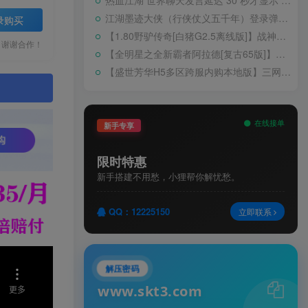
热血江湖 世界聊天发言延迟 30 秒才显示 BUG 修复教程
江湖墨迹大侠（行侠仗义五千年）登录弹出 WELCOME 提示无法进游戏修复教程
录购买
【1.80野驴传奇[白猪G2.5离线版]】战神引擎WIN服务端+GM工具+充值后台+安卓+架设教程
，谢谢合作！
【全明星之全新霸者阿拉德[复古65版]】横版闯关手游Linux服务端+配套表+WEB管理后台+GM授权后台+双端+架设教程
【盛世芳华H5多区跨服内购本地版】三网H5宫斗养成游戏Linux手工服务端+CDK授权后台+安卓+架设教程
。
在线接单
新手专享
限时特惠
新手搭建不用愁，小狸帮你解忧愁。
QQ：12225150
立即联系
解压密码
www.skt3.com