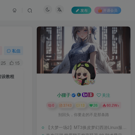
发布
开通会员
私信
125
15
架设教程
小狸子
关注
0
3743
13
26
60.2W+
别回头，你要走的不是那条路
【大梦一场2】MT3换皮梦幻西游Linux服务端+GM后台+源码+双端+架设教程