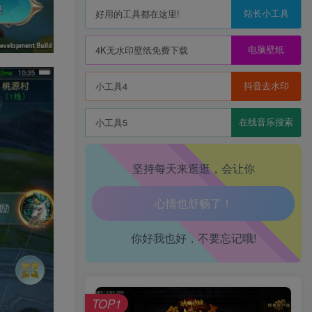
站长小工具
好用的工具都在这里!
电脑壁纸
4K无水印壁纸免费下载
生活也美好了！
抖音去水印
小工具4
心情也舒畅了！
在线音乐搜索
小工具5
走路也有劲了！
坚持每天来逛逛，会让你
腿也不痛了！
腰也不酸了！
你好我也好，不要忘记哦!
工作也轻松了！
TOP1