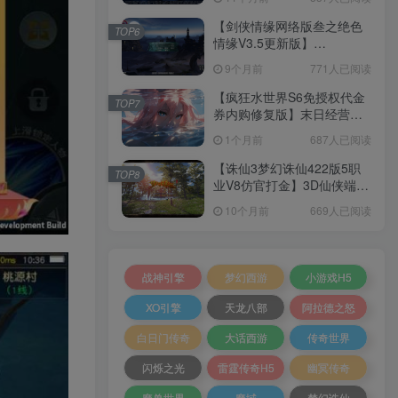
+加解密工具+GM授权后台
+安卓+架设教程
【剑侠情缘网络版叁之绝色
TOP6
情缘V3.5更新版】
3DMMORPG端游Linux服务
9个月前
771人已阅读
端+GM指令+PC客户端+架设
教程
【疯狂水世界S6免授权代金
TOP7
券内购修复版】末日经营生
存手游Linux服务端+加解密
1个月前
687人已阅读
工具+管理后台+CDK授权后
台+安卓+架设教程
【诛仙3梦幻诛仙422版5职
TOP8
业V8仿官打金】3D仙侠端游
Linux服务端+网页注册+GM
10个月前
669人已阅读
工具+PC客户端+架设教程
战神引擎
梦幻西游
小游戏H5
XO引擎
天龙八部
阿拉德之怒
白日门传奇
大话西游
传奇世界
闪烁之光
雷霆传奇H5
幽冥传奇
魔兽世界
魔域
梦幻诛仙