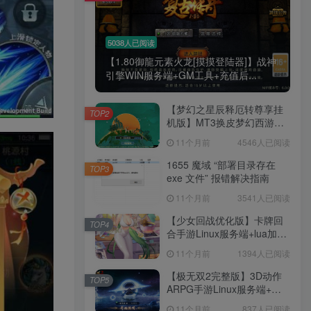
5038人已阅读
【1.80御龍元素火龙[摸摸登陆器]】战神
引擎WIN服务端+GM工具+充值后...
【梦幻之星辰释厄转尊享挂
TOP2
机版】MT3换皮梦幻西游
Linux服务端+GM后台+双端
11个月前
4546人已阅读
+源码+架设教程
1655 魔域 “部署目录存在
TOP3
exe 文件” 报错解决指南
11个月前
3541人已阅读
【少女回战优化版】卡牌回
TOP4
合手游Linux服务端+lua加解
密工具+GM管理后台+GM授
11个月前
1394人已阅读
权后台+安卓+架设教程
【极无双2完整版】3D动作
TOP5
ARPG手游Linux服务端+全
套源码+本地注册+本地热更
11个月前
837人已阅读