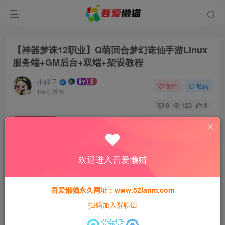
【神器梦诛12职业】Q萌回合梦幻诛仙手游Linux
服务端+GM后台+双端+架设教程
小狸子
关注
私信
1年前发布
0
123
8
付费资源
【神器梦诛12职业】Q萌回合梦幻诛仙手游Linux服务端+GM后台+双端+架设教程
此内容为付费资源，请付费后查看
欢迎进入吾爱懒猫
30
猫粮
吾爱懒猫永久网址：www.52lanm.com
15
免费
黄金会员
猫粮
钻石会员
扫码加入群聊☑
登录购买