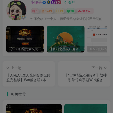
小狸子
关注
0
3743
13
26
60.1W+
伤痛会改变一个人，但爱最终总会让你找回最初的自己
【1.80御龍元素火龙[摸摸登陆器]】战神引擎WIN服务端+GM工具+充值后台+双端+架设教程
【梦幻之星辰释厄转尊享挂机版】MT3换皮梦幻西游Linux服务端+GM后台+双端+源码+架设教程
上一篇
下一篇
【无限刀3之刀光剑影多区跨
【1.76精品兄弟传奇】战神
服完整版】Win服务端+本地
引擎传奇手游WIN服务端
注册验证+管理后台+GM授
+GM工具+双端+架设教程
权后台+安卓+架设教程
相关推荐