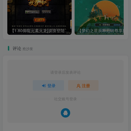
【1.80御龍元素火龙[摸摸登陆器]】战神引擎WIN服务端+GM工具+充值后台+双端+架设教程
【梦幻
评论
抢沙发
请登录后发表评论
登录
注册
社交账号登录