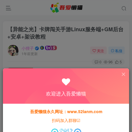
【异能之光】卡牌闯关手游Linux服务端+GM后台
+安卓+架设教程
小狸子
关注
私信
1年前更新
0
96
5
付费资源
【异能之光】卡牌闯关手游Linux服务端+GM后台+安卓+架设教程
此内容为付费资源，请付费后查看
欢迎进入吾爱懒猫
30
限时特惠
猫粮
吾爱懒猫永久网址：www.52lanm.com
15
免费
黄金会员
猫粮
钻石会员
扫码加入群聊☑
登录购买