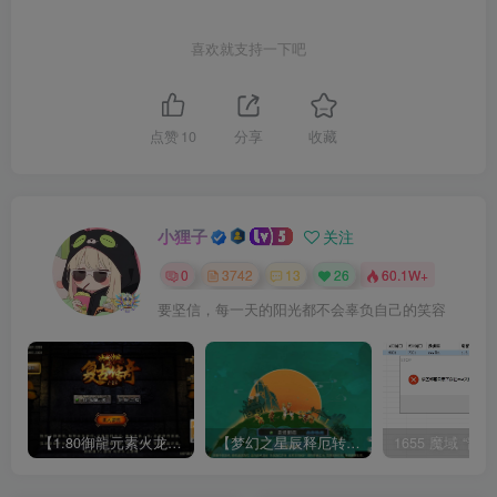
喜欢就支持一下吧
点赞
10
分享
收藏
小狸子
关注
0
3742
13
26
60.1W+
要坚信，每一天的阳光都不会辜负自己的笑容
【1.80御龍元素火龙[摸摸登陆器]】战神引擎WIN服务端+GM工具+充值后台+双端+架设教程
【梦幻之星辰释厄转尊享挂机版】MT3换皮梦幻西游Linux服务端+GM后台+双端+源码+架设教程