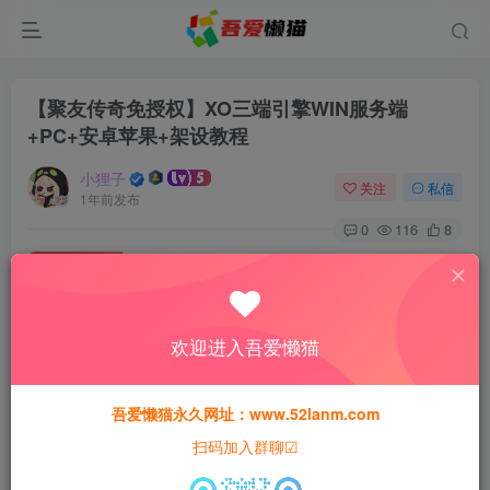
【聚友传奇免授权】XO三端引擎WIN服务端
+PC+安卓苹果+架设教程
小狸子
关注
私信
1年前发布
0
116
8
付费资源
【聚友传奇免授权】XO三端引擎WIN服务端+PC+安卓苹果+架设教程
此内容为付费资源，请付费后查看
欢迎进入吾爱懒猫
30
猫粮
吾爱懒猫永久网址：www.52lanm.com
15
免费
黄金会员
猫粮
钻石会员
扫码加入群聊☑
登录购买