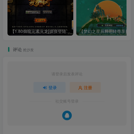
【1.80御龍元素火龙[摸摸登陆器]】战神引擎WIN服务端+GM工具+充值后台+双端+架设教程
【梦幻
评论
抢沙发
请登录后发表评论
登录
注册
社交账号登录