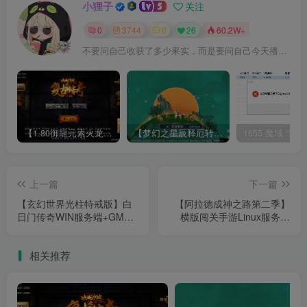
小狸子
关注
0
3744
0
26
60.2W+
不要问自己收获了多少果实，而是要问自己今天播种了多少种子
【1.80御龍元素火龙[摸摸登陆器]】战神引擎WIN服务端+GM工具+充值后台+双端+架设教程
【梦幻之星辰释厄转尊享挂机版】MT3换皮梦幻西游Linux服务端+GM后台+双端+源码+架设教程
上一篇
下一篇
【玄幻世界光柱特戒版】白
【阿拉德成神之路第二季】
日门传奇WIN服务端+GM后
横版闯关手游Linux服务端
台+安卓+架设教程
+运营后台+授权后台+双端
+架设教程
相关推荐