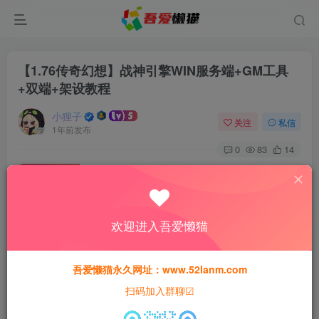
【1.76传奇幻想】战神引擎WIN服务端+GM工具
+双端+架设教程
小狸子
关注
私信
1年前发布
0
83
14
付费资源
【1.76传奇幻想】战神引擎WIN服务端+GM工具+双端+架设教程
此内容为付费资源，请付费后查看
欢迎进入吾爱懒猫
30
猫粮
吾爱懒猫永久网址：www.52lanm.com
15
免费
黄金会员
猫粮
钻石会员
扫码加入群聊☑
登录购买