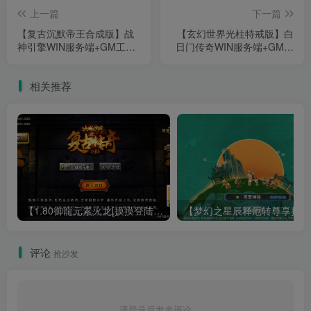
上一篇
下一篇
【复古沉默帝王合成版】战
【玄幻世界光柱特戒版】白
神引擎WIN服务端+GM工具
日门传奇WIN服务端+GM后
+安卓+架设教程
台+安卓+架设教程
相关推荐
【1.80御龍元素火龙[摸摸登陆器]】战神引擎WIN服务端+GM工具+充值后台+双端+架设教程
【梦幻
评论
抢沙发
请登录后发表评论