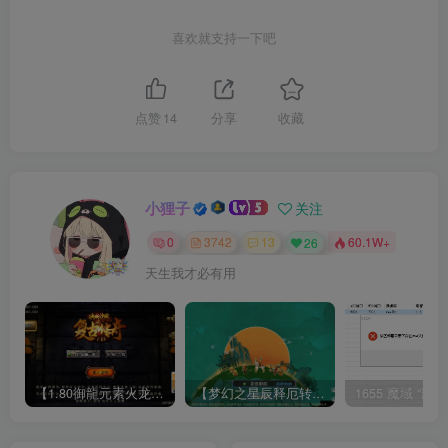
喜欢就支持一下吧
点赞
14
分享
收藏
小狸子
关注
0
3742
13
26
60.1W+
天生我才必有用
【1.80御龍元素火龙[摸摸登陆器]】战神引擎WIN服务端+GM工具+充值后台+双端+架设教程
【梦幻之星辰释厄转尊享挂机版】MT3换皮梦幻西游Linux服务端+GM后台+双端+源码+架设教程